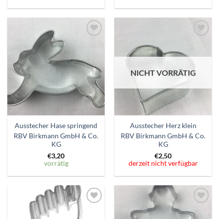
Zum
Zum
Wunschzettel
Wunschzettel
hinzufügen
hinzufügen
NICHT VORRÄTIG
Ausstecher Hase springend
Ausstecher Herz klein
RBV Birkmann GmbH & Co.
RBV Birkmann GmbH & Co.
KG
KG
€
3,20
€
2,50
vorrätig
derzeit nicht verfügbar
Zum
Zum
Wunschzettel
Wunschzettel