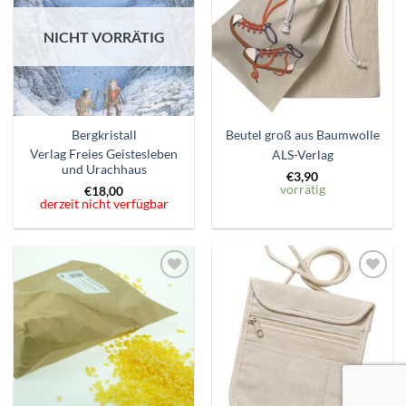
hinzufügen
hinzufügen
NICHT VORRÄTIG
Bergkristall
Beutel groß aus Baumwolle
Verlag Freies Geistesleben
ALS-Verlag
und Urachhaus
€
3,90
vorrätig
€
18,00
derzeit nicht verfügbar
Zum
Zum
Wunschzettel
Wunschzettel
hinzufügen
hinzufügen