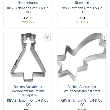
Tannenbaum
Täubchen
RBV Birkmann GmbH & Co.
RBV Birkmann GmbH & Co.
KG
KG
€
2,50
€
4,50
vorrätig
vorrätig
Zum
Zum
Wunschzettel
Wunschzettel
hinzufügen
hinzufügen
Backen Ausstecher
Backen Ausstecher
Weihnachtsbaum mit
Weihnachtsstern Komet
Sternspitze
RBV Birkmann GmbH & Co.
RBV Birkmann GmbH & Co.
KG
KG