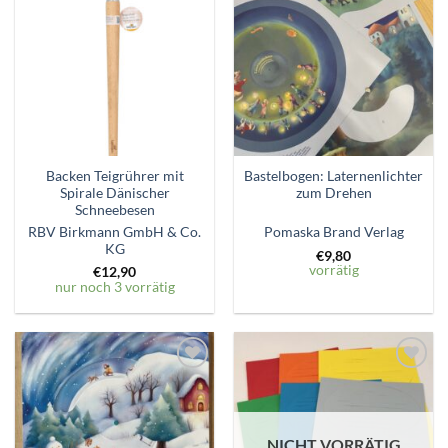
Zum
Zum
Wunschzettel
Wunschzettel
hinzufügen
hinzufügen
Backen Teigrührer mit
Bastelbogen: Laternenlichter
Spirale Dänischer
zum Drehen
Schneebesen
RBV Birkmann GmbH & Co.
Pomaska Brand Verlag
KG
€
9,80
vorrätig
€
12,90
nur noch 3 vorrätig
Zum
Zum
Wunschzettel
Wunschzettel
hinzufügen
hinzufügen
NICHT VORRÄTIG