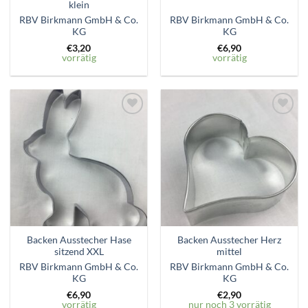
klein
RBV Birkmann GmbH & Co.
RBV Birkmann GmbH & Co.
KG
KG
€
3,20
€
6,90
vorrätig
vorrätig
Zum
Zum
Wunschzettel
Wunschzettel
hinzufügen
hinzufügen
Backen Ausstecher Hase
Backen Ausstecher Herz
sitzend XXL
mittel
RBV Birkmann GmbH & Co.
RBV Birkmann GmbH & Co.
KG
KG
€
6,90
€
2,90
vorrätig
nur noch 3 vorrätig