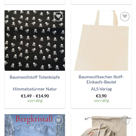
Zum
Zum
Wunschzettel
Wunschzettel
hinzufügen
hinzufügen
Baumwolltaschen Stoff-
Baumwollstoff Totenköpfe
Einkaufs-Beutel
Himmelsstürmer Natur
ALS-Verlag
€
1,49
–
€
14,90
€
3,90
vorrätig
vorrätig
Zum
Zum
Wunschzettel
Wunschzettel