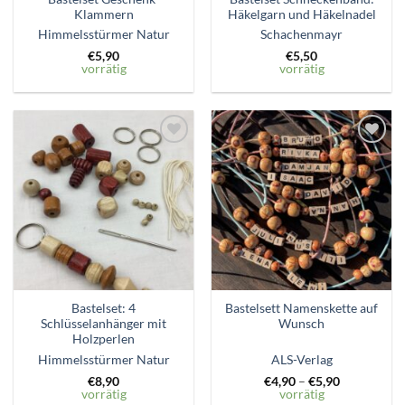
Klammern
Häkelgarn und Häkelnadel
Himmelsstürmer Natur
Schachenmayr
€
5,90
€
5,50
vorrätig
vorrätig
Zum
Zum
Wunschzettel
Wunschzettel
hinzufügen
hinzufügen
Bastelset: 4
Bastelsett Namenskette auf
Schlüsselanhänger mit
Wunsch
Holzperlen
Himmelsstürmer Natur
ALS-Verlag
€
8,90
€
4,90
–
€
5,90
vorrätig
vorrätig