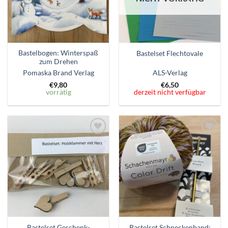
Bastelbogen: Winterspaß
Bastelset Flechtovale
zum Drehen
Pomaska Brand Verlag
ALS-Verlag
€
9,80
€
6,50
vorrätig
derzeit nicht verfügbar
Zum
Zum
Wunschzettel
Wunschzettel
hinzufügen
hinzufügen
Bastelset Geschenk-
Bastelset Schneckenband: