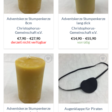
Adventskerze Stumpenkerze
Adventskerze Stumpenkerze
8cm
lang dick
Christophorus-
Christophorus-
Gemeinschaft e.V.
Gemeinschaft e.V.
€
7,90
–
€
27,90
€
14,90
–
€
55,90
derzeit nicht verfügbar
vorrätig
Zum
Zum
Wunschzettel
Wunschzettel
hinzufügen
hinzufügen
Adventskerze Stumpenkerze
Augenklappe für Piraten