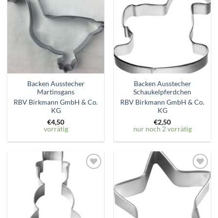
Zum
Zum
Wunschzettel
Wunschzettel
hinzufügen
hinzufügen
Backen Ausstecher
Backen Ausstecher
Martinsgans
Schaukelpferdchen
RBV Birkmann GmbH & Co.
RBV Birkmann GmbH & Co.
KG
KG
€
4,50
€
2,50
vorrätig
nur noch 2 vorrätig
Zum
Zum
Wunschzettel
Wunschzettel
hinzufügen
hinzufügen