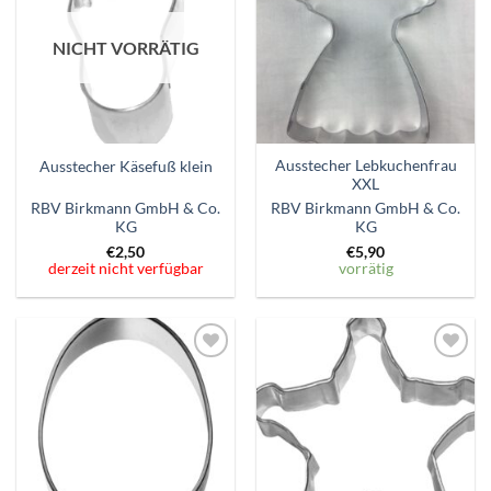
hinzufügen
hinzufügen
NICHT VORRÄTIG
Ausstecher Lebkuchenfrau
Ausstecher Käsefuß klein
XXL
RBV Birkmann GmbH & Co.
RBV Birkmann GmbH & Co.
KG
KG
€
2,50
€
5,90
derzeit nicht verfügbar
vorrätig
Zum
Zum
Wunschzettel
Wunschzettel
hinzufügen
hinzufügen