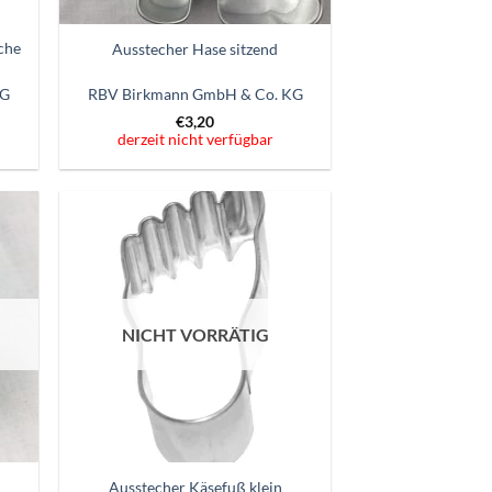
che
Ausstecher Hase sitzend
KG
RBV Birkmann GmbH & Co. KG
€
3,20
derzeit nicht verfügbar
Zum
ttel
Wunschzettel
gen
hinzufügen
NICHT VORRÄTIG
Ausstecher Käsefuß klein