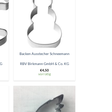
ttel
Wunschzettel
gen
hinzufügen
Backen Ausstecher Schneemann
KG
RBV Birkmann GmbH & Co. KG
€
4,50
vorrätig
Zum
ttel
Wunschzettel
gen
hinzufügen