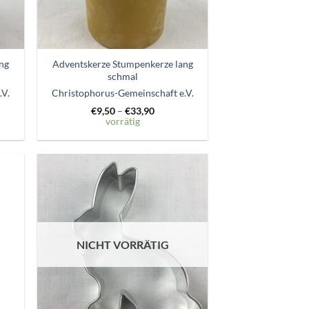
ng
Adventskerze Stumpenkerze lang
schmal
.V.
Christophorus-Gemeinschaft e.V.
€
9,50
–
€
33,90
vorrätig
Zum
ttel
Wunschzettel
gen
hinzufügen
NICHT VORRÄTIG