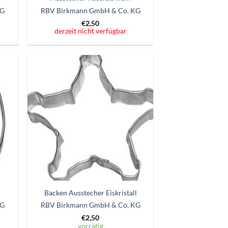
KG
RBV Birkmann GmbH & Co. KG
€
2,50
derzeit nicht verfügbar
Zum
ttel
Wunschzettel
gen
hinzufügen
Backen Ausstecher Eiskristall
KG
RBV Birkmann GmbH & Co. KG
€
2,50
vorrätig