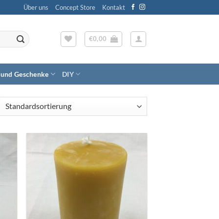
Über uns
Concept Store
Kontakt
€
0,00
 und Geschenke
DIY
Zum
ttel
Wunschzettel
gen
hinzufügen