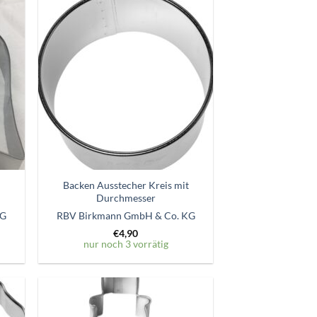
Zum
ttel
Wunschzettel
gen
hinzufügen
Backen Ausstecher Kreis mit
L
Durchmesser
KG
RBV Birkmann GmbH & Co. KG
€
4,90
nur noch 3 vorrätig
Zum