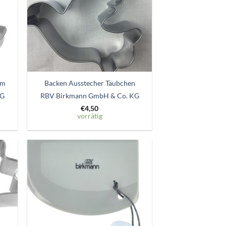
um
Backen Ausstecher Täubchen
KG
RBV Birkmann GmbH & Co. KG
€
4,50
vorrätig
Zum
ttel
Wunschzettel
gen
hinzufügen