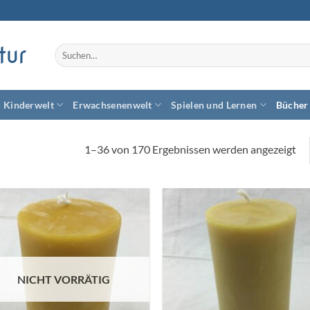
tur
Suchen
nach:
Kinderwelt
Erwachsenenwelt
Spielen und Lernen
Bücher
1–36 von 170 Ergebnissen werden angezeigt
Zum
Zum
Wunschzettel
Wunschze
hinzufügen
hinzufü
NICHT VORRÄTIG