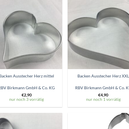
Zum
Zum
Wunschzettel
Wunschze
hinzufügen
hinzufü
Backen Ausstecher Herz mittel
Backen Ausstecher Herz XX
RBV Birkmann GmbH & Co. KG
RBV Birkmann GmbH & Co. 
€
2,90
€
4,90
nur noch 3 vorrätig
nur noch 1 vorrätig
Zum
Zum