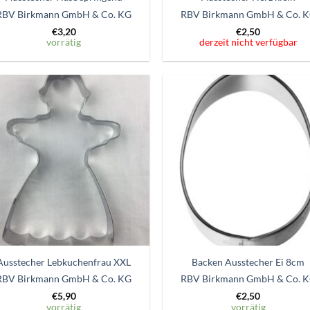
RBV Birkmann GmbH & Co. KG
RBV Birkmann GmbH & Co. 
€
3,20
€
2,50
vorrätig
derzeit nicht verfügbar
Zum
Zum
Wunschzettel
Wunschze
hinzufügen
hinzufü
Ausstecher Lebkuchenfrau XXL
Backen Ausstecher Ei 8cm
RBV Birkmann GmbH & Co. KG
RBV Birkmann GmbH & Co. 
€
5,90
€
2,50
vorrätig
vorrätig