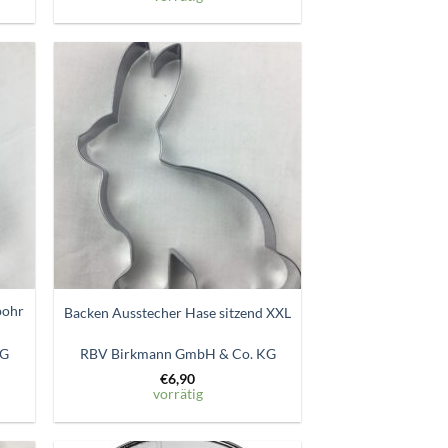
Zum
ttel
Wunschzettel
gen
hinzufügen
pohr
Backen Ausstecher Hase sitzend XXL
KG
RBV Birkmann GmbH & Co. KG
€
6,90
vorrätig