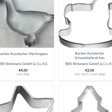
Wunschzettel
Wunschze
hinzufügen
hinzufü
Backen Ausstecher
Backen Ausstecher Martinsgans
Schaukelpferdchen
RBV Birkmann GmbH & Co. KG
RBV Birkmann GmbH & Co. 
€
4,50
€
2,50
vorrätig
nur noch 2 vorrätig
Zum
Zum
Wunschzettel
Wunschze
hinzufügen
hinzufü