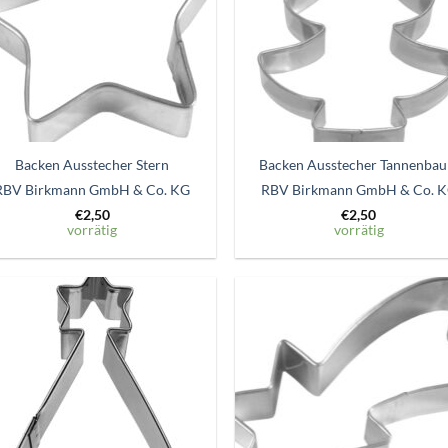
Backen Ausstecher Stern
Backen Ausstecher Tannenba
RBV Birkmann GmbH & Co. KG
RBV Birkmann GmbH & Co. 
€
2,50
€
2,50
vorrätig
vorrätig
Zum
Zum
Wunschzettel
Wunschze
hinzufügen
hinzufü