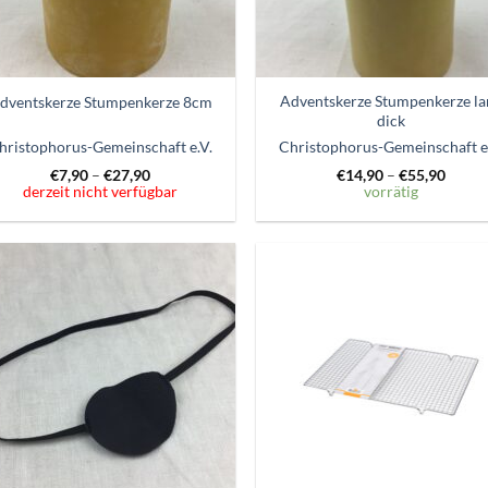
Adventskerze Stumpenkerze la
dventskerze Stumpenkerze 8cm
dick
hristophorus-Gemeinschaft e.V.
Christophorus-Gemeinschaft e
€
7,90
–
€
27,90
€
14,90
–
€
55,90
derzeit nicht verfügbar
vorrätig
Zum
Zum
Wunschzettel
Wunschze
hinzufügen
hinzufü