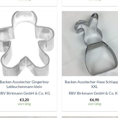
Zum
Zum
Wunschzettel
Wunschze
hinzufügen
hinzufü
Backen Ausstecher Gingerboy
Backen Ausstecher Hase Schlap
Lebkuchenmann klein
XXL
RBV Birkmann GmbH & Co. KG
RBV Birkmann GmbH & Co. 
€
3,20
€
6,90
vorrätig
vorrätig