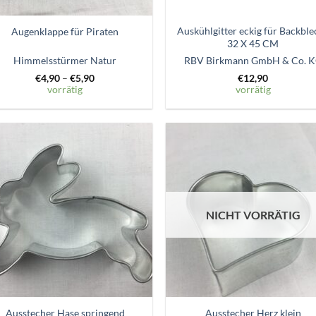
Auskühlgitter eckig für Backble
Augenklappe für Piraten
32 X 45 CM
Himmelsstürmer Natur
RBV Birkmann GmbH & Co. 
€
4,90
–
€
5,90
€
12,90
vorrätig
vorrätig
Zum
Zum
Wunschzettel
Wunschze
hinzufügen
hinzufü
NICHT VORRÄTIG
Ausstecher Hase springend
Ausstecher Herz klein