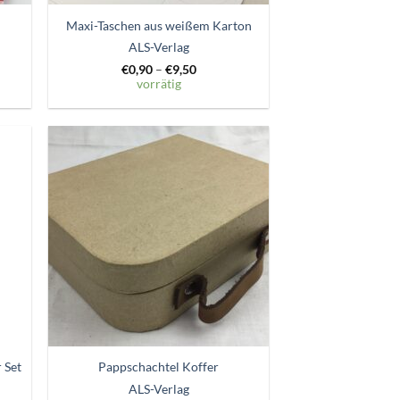
Maxi-Taschen aus weißem Karton
ALS-Verlag
€
0,90
–
€
9,50
vorrätig
Zum
ttel
Wunschzettel
gen
hinzufügen
 Set
Pappschachtel Koffer
ALS-Verlag