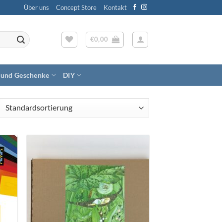
Über uns
Concept Store
Kontakt
€
0,00
 und Geschenke
DIY
Zum
ttel
Wunschzettel
gen
hinzufügen