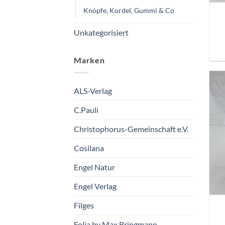
Knöpfe, Kordel, Gummi & Co
Unkategorisiert
Marken
ALS-Verlag
C.Pauli
Christophorus-Gemeinschaft e.V.
Cosilana
Engel Natur
Engel Verlag
Filges
Folia by Max Bringmann