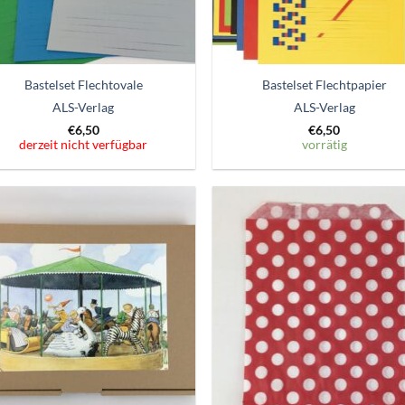
Bastelset Flechtovale
Bastelset Flechtpapier
ALS-Verlag
ALS-Verlag
€
6,50
€
6,50
derzeit nicht verfügbar
vorrätig
Zum
Zum
Wunschzettel
Wunschze
hinzufügen
hinzufü