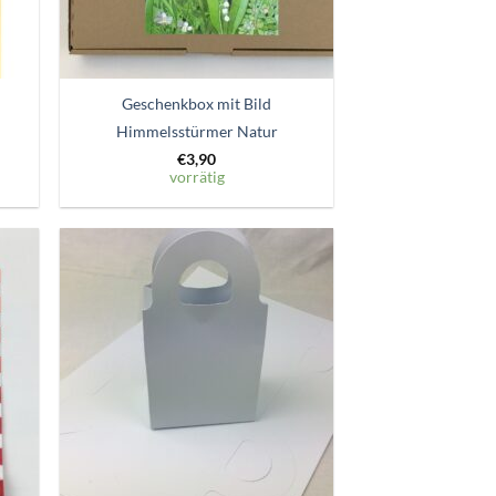
Geschenkbox mit Bild
Himmelsstürmer Natur
€
3,90
vorrätig
Zum
ttel
Wunschzettel
gen
hinzufügen