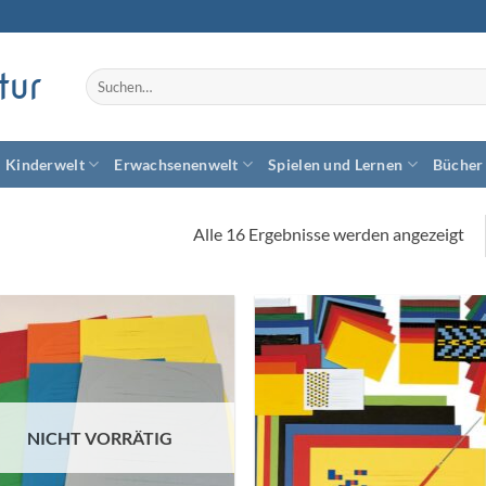
tur
Suchen
nach:
Kinderwelt
Erwachsenenwelt
Spielen und Lernen
Bücher
Alle 16 Ergebnisse werden angezeigt
Zum
Zum
Wunschzettel
Wunschze
hinzufügen
hinzufü
NICHT VORRÄTIG