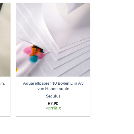
Zum
ttel
Wunschzettel
gen
hinzufügen
in,
Aquarellpapier 10 Bögen Din A3
von Hahnemühle
Sedulus
€
7,90
vorrätig