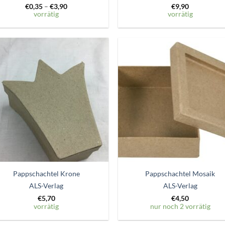
€
0,35
–
€
3,90
€
9,90
vorrätig
vorrätig
Zum
Zum
Wunschzettel
Wunschze
hinzufügen
hinzufü
Pappschachtel Krone
Pappschachtel Mosaik
ALS-Verlag
ALS-Verlag
€
5,70
€
4,50
vorrätig
nur noch 2 vorrätig