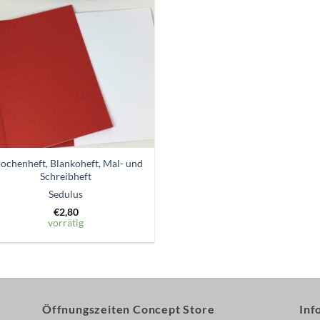
Zum
Wunschzettel
hinzufügen
ochenheft, Blankoheft, Mal- und
Schreibheft
Sedulus
€
2,80
vorrätig
Öffnungszeiten Concept Store
Inf