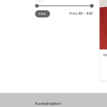
Min.
Max.
Preis:
€0
—
€10
Filter
Preis
Preis
Ep
Kontaktdaten