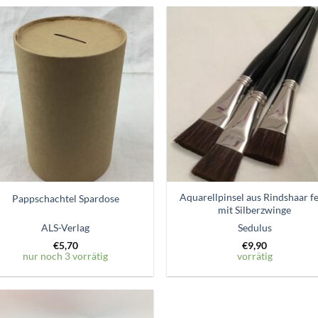
Zum
Zum
Wunschzettel
Wunschze
hinzufügen
hinzufü
Aquarellpinsel aus Rindshaar fe
Pappschachtel Spardose
mit Silberzwinge
ALS-Verlag
Sedulus
€
5,70
€
9,90
nur noch 3 vorrätig
vorrätig