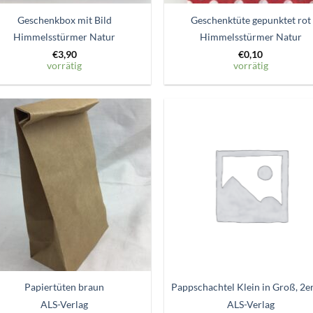
Geschenkbox mit Bild
Geschenktüte gepunktet rot
Himmelsstürmer Natur
Himmelsstürmer Natur
€
3,90
€
0,10
vorrätig
vorrätig
Zum
Zum
Wunschzettel
Wunschze
hinzufügen
hinzufü
Papiertüten braun
Pappschachtel Klein in Groß, 2er
ALS-Verlag
ALS-Verlag