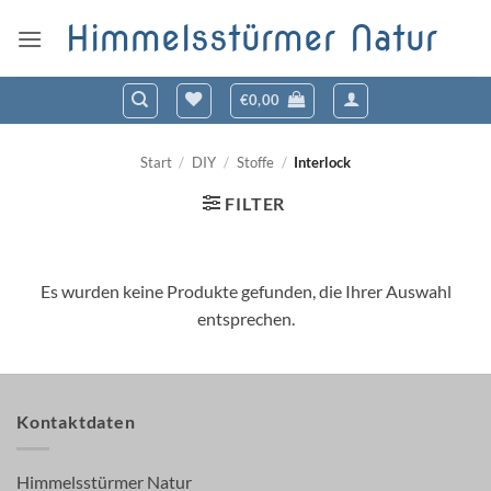
Zum
Himmelsstürmer Natur
Inhalt
springen
€
0,00
Start
/
DIY
/
Stoffe
/
Interlock
FILTER
Es wurden keine Produkte gefunden, die Ihrer Auswahl
entsprechen.
Kontaktdaten
Himmelsstürmer Natur