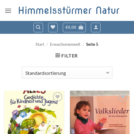
Zum
Himmelsstürmer Natur
Inhalt
springen
€
0,00
Start
/
Erwachsenenwelt
/
Seite 5
FILTER
Zum
Zum
Wunschzettel
Wunschzettel
hinzufügen
hinzufügen