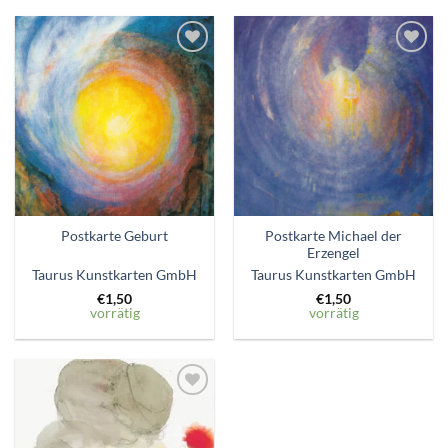
Zum
Zum
Wunschzettel
Wunschzettel
hinzufügen
hinzufügen
Postkarte Michael der
Postkarte Geburt
Erzengel
Taurus Kunstkarten GmbH
Taurus Kunstkarten GmbH
€
1,50
€
1,50
vorrätig
vorrätig
Zum
Wunschzettel
hinzufügen