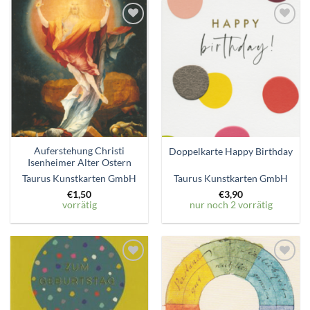
Zum
Zum
Wunschzettel
Wunschzettel
hinzufügen
hinzufügen
Auferstehung Christi
Doppelkarte Happy Birthday
Isenheimer Alter Ostern
Taurus Kunstkarten GmbH
Taurus Kunstkarten GmbH
€
1,50
€
3,90
vorrätig
nur noch 2 vorrätig
Zum
Zum
Wunschzettel
Wunschzettel
hinzufügen
hinzufügen