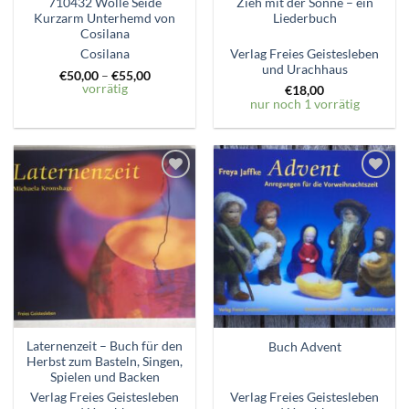
710432 Wolle Seide
Zieh mit der Sonne – ein
Kurzarm Unterhemd von
Liederbuch
Cosilana
Verlag Freies Geistesleben
Cosilana
und Urachhaus
€
50,00
–
€
55,00
vorrätig
€
18,00
nur noch 1 vorrätig
Zum
Zum
Wunschzettel
Wunschzettel
hinzufügen
hinzufügen
Laternenzeit – Buch für den
Buch Advent
Herbst zum Basteln, Singen,
Spielen und Backen
Verlag Freies Geistesleben
Verlag Freies Geistesleben