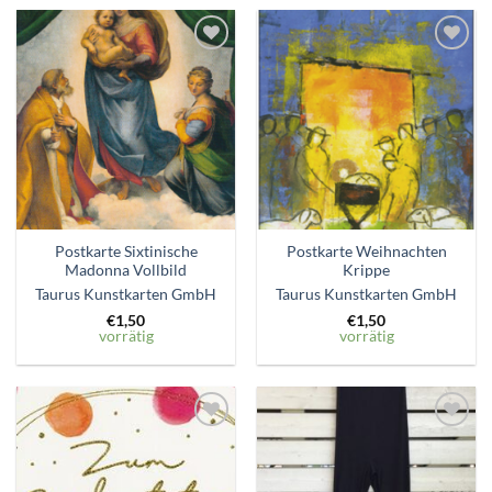
Zum
Zum
Wunschzettel
Wunschzettel
hinzufügen
hinzufügen
Postkarte Sixtinische
Postkarte Weihnachten
Madonna Vollbild
Krippe
Taurus Kunstkarten GmbH
Taurus Kunstkarten GmbH
€
1,50
€
1,50
vorrätig
vorrätig
Zum
Zum
Wunschzettel
Wunschzettel
hinzufügen
hinzufügen