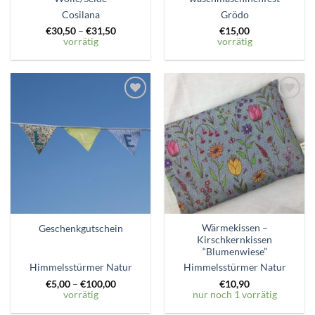
Cosilana
Grödo
€
30,50
–
€
31,50
€
15,00
vorrätig
vorrätig
Zum
Zum
Wunschzettel
Wunschzettel
hinzufügen
hinzufügen
Wärmekissen –
Geschenkgutschein
Kirschkernkissen
“Blumenwiese”
Himmelsstürmer Natur
Himmelsstürmer Natur
€
5,00
–
€
100,00
€
10,90
vorrätig
nur noch 1 vorrätig