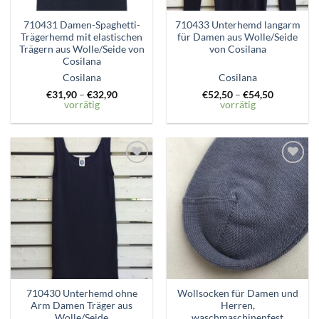
710431 Damen-Spaghetti-
710433 Unterhemd langarm
Trägerhemd mit elastischen
für Damen aus Wolle/Seide
Trägern aus Wolle/Seide von
von Cosilana
Cosilana
Cosilana
Cosilana
€
31,90
–
€
32,90
€
52,50
–
€
54,50
vorrätig
vorrätig
Zum
Zum
Wunschzettel
Wunschzettel
hinzufügen
hinzufügen
710430 Unterhemd ohne
Wollsocken für Damen und
Arm Damen Träger aus
Herren,
Wolle/Seide
waschmaschinenfest