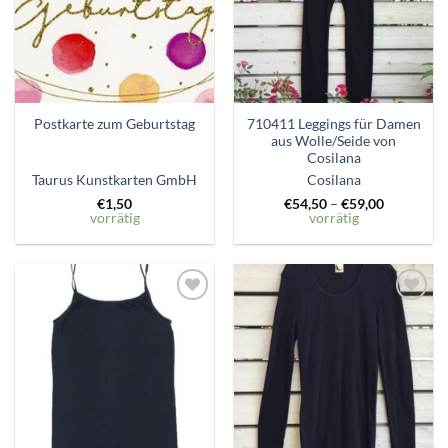
710411 Leggings für Damen
Postkarte zum Geburtstag
aus Wolle/Seide von
Cosilana
Taurus Kunstkarten GmbH
Cosilana
€
1,50
€
54,50
–
€
59,00
vorrätig
vorrätig
Zum
Zum
Wunschzettel
Wunschzettel
hinzufügen
hinzufügen