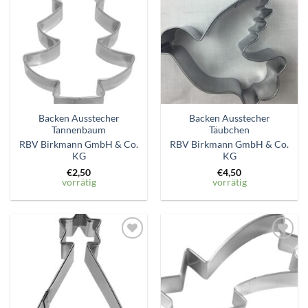
Zum
Zum
Wunschzettel
Wunschzettel
hinzufügen
hinzufügen
Backen Ausstecher
Backen Ausstecher
Tannenbaum
Täubchen
RBV Birkmann GmbH & Co.
RBV Birkmann GmbH & Co.
KG
KG
€
2,50
€
4,50
vorrätig
vorrätig
Zum
Zum
Wunschzettel
Wunschzettel
hinzufügen
hinzufügen