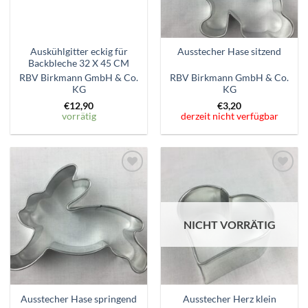
Auskühlgitter eckig für
Ausstecher Hase sitzend
Backbleche 32 X 45 CM
RBV Birkmann GmbH & Co.
RBV Birkmann GmbH & Co.
KG
KG
€
12,90
€
3,20
vorrätig
derzeit nicht verfügbar
Zum
Zum
Wunschzettel
Wunschzettel
hinzufügen
hinzufügen
NICHT VORRÄTIG
Ausstecher Hase springend
Ausstecher Herz klein