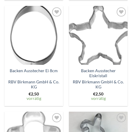
Zum
Zum
Wunschzettel
Wunschzettel
hinzufügen
hinzufügen
Backen Ausstecher
Backen Ausstecher Ei 8cm
Eiskristall
RBV Birkmann GmbH & Co.
RBV Birkmann GmbH & Co.
KG
KG
€
2,50
€
2,50
vorrätig
vorrätig
Zum
Zum
Wunschzettel
Wunschzettel