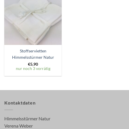
Zum
Wunschzettel
hinzufügen
Stoffservietten
Himmelsstürmer Natur
€
5,90
nur noch 3 vorrätig
Kontaktdaten
Himmelsstürmer Natur
Verena Weber