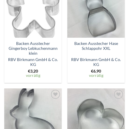
hinzufügen
hinzufügen
Backen Ausstecher
Backen Ausstecher Hase
Gingerboy Lebkuchenmann
Schlappohr XXL
klein
RBV Birkmann GmbH & Co.
RBV Birkmann GmbH & Co.
KG
KG
€
3,20
€
6,90
vorrätig
vorrätig
Zum
Zum
Wunschzettel
Wunschzettel
hinzufügen
hinzufügen