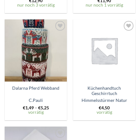
€
12,90
€
11,90
nur noch 3 vorrätig
nur noch 1 vorrätig
Zum
Zum
Wunschzettel
Wunschzettel
hinzufügen
hinzufügen
Küchenhandtuch
Dalarna Pferd Webband
Geschirrtuch
C.Pauli
Himmelsstürmer Natur
€
1,49
–
€
5,25
€
4,50
vorrätig
vorrätig