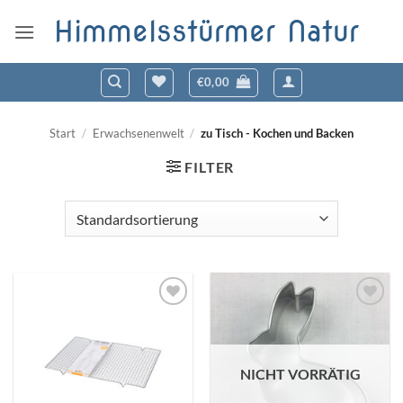
Zum
Himmelsstürmer Natur
Inhalt
springen
€
0,00
Start
/
Erwachsenenwelt
/
zu Tisch - Kochen und Backen
FILTER
Zum
Zum
Wunschzettel
Wunschzettel
hinzufügen
hinzufügen
NICHT VORRÄTIG