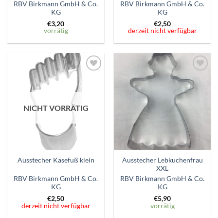
RBV Birkmann GmbH & Co.
RBV Birkmann GmbH & Co.
KG
KG
€
3,20
€
2,50
vorrätig
derzeit nicht verfügbar
Zum
Zum
Wunschzettel
Wunschzettel
hinzufügen
hinzufügen
NICHT VORRÄTIG
Ausstecher Lebkuchenfrau
Ausstecher Käsefuß klein
XXL
RBV Birkmann GmbH & Co.
RBV Birkmann GmbH & Co.
KG
KG
€
2,50
€
5,90
derzeit nicht verfügbar
vorrätig