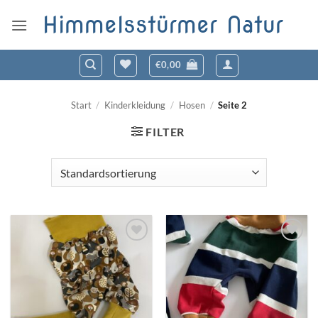
Zum
Himmelsstürmer Natur
Inhalt
springen
€
0,00
Start
/
Kinderkleidung
/
Hosen
/
Seite 2
FILTER
Zum
Zum
Wunschzettel
Wunschzettel
hinzufügen
hinzufügen