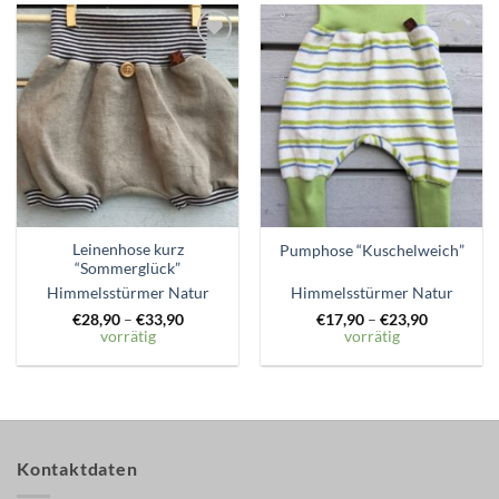
Zum
Zum
Wunschzettel
Wunschzettel
hinzufügen
hinzufügen
Leinenhose kurz
Pumphose “Kuschelweich”
“Sommerglück”
Himmelsstürmer Natur
Himmelsstürmer Natur
€
28,90
–
€
33,90
€
17,90
–
€
23,90
vorrätig
vorrätig
Kontaktdaten