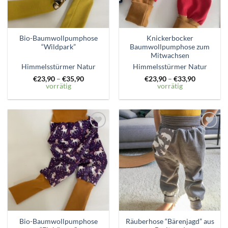
Bio-Baumwollpumphose
Knickerbocker
“Wildpark”
Baumwollpumphose zum
Mitwachsen
Himmelsstürmer Natur
Himmelsstürmer Natur
€
23,90
–
€
35,90
€
23,90
–
€
33,90
vorrätig
vorrätig
Zum
Zum
Wunschzettel
Wunschzettel
hinzufügen
hinzufügen
Bio-Baumwollpumphose
Räuberhose “Bärenjagd” aus