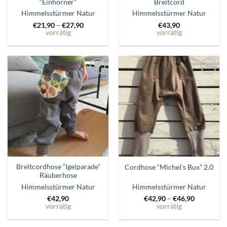
“Einhörner”
Breitcord
Himmelsstürmer Natur
Himmelsstürmer Natur
€
21,90
–
€
27,90
€
43,90
vorrätig
vorrätig
Zum
Zum
Wunschzettel
Wunschzettel
hinzufügen
hinzufügen
Breitcordhose “Igelparade”
Cordhose “Michel’s Bux” 2.0
Räuberhose
Himmelsstürmer Natur
Himmelsstürmer Natur
€
42,90
€
42,90
–
€
46,90
vorrätig
vorrätig