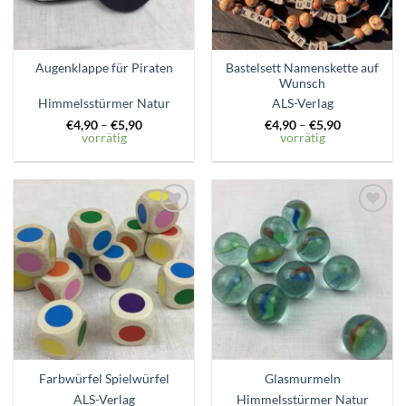
Bastelsett Namenskette auf
Augenklappe für Piraten
Wunsch
Himmelsstürmer Natur
ALS-Verlag
€
4,90
–
€
5,90
€
4,90
–
€
5,90
vorrätig
vorrätig
Zum
Zum
Wunschzettel
Wunschzettel
hinzufügen
hinzufügen
Farbwürfel Spielwürfel
Glasmurmeln
ALS-Verlag
Himmelsstürmer Natur