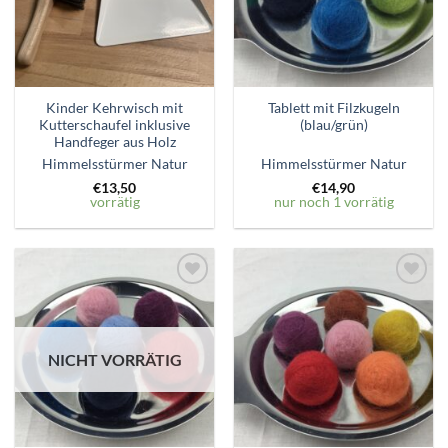
Kinder Kehrwisch mit
Tablett mit Filzkugeln
Kutterschaufel inklusive
(blau/grün)
Handfeger aus Holz
Himmelsstürmer Natur
Himmelsstürmer Natur
€
13,50
€
14,90
vorrätig
nur noch 1 vorrätig
Zum
Zum
Wunschzettel
Wunschzettel
hinzufügen
hinzufügen
NICHT VORRÄTIG