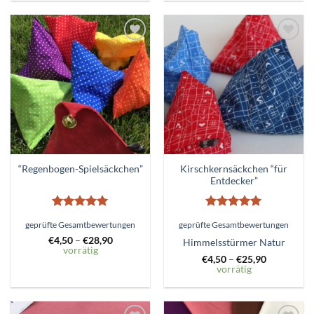
Zum
Zum
Wunschzettel
Wunschzettel
hinzufügen
hinzufügen
Kirschkernsäckchen “für
“Regenbogen-Spielsäckchen”
Entdecker”
Bewertet
Bewertet
geprüfte Gesamtbewertungen
geprüfte Gesamtbewertungen
mit
5
von
mit
5
von
5
5
€
4,50
–
€
28,90
Himmelsstürmer Natur
vorrätig
€
4,50
–
€
25,90
vorrätig