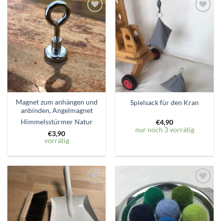
Zum
Zum
Wunschzettel
Wunschzettel
hinzufügen
hinzufügen
Magnet zum anhängen und
Spielsack für den Kran
anbinden, Angelmagnet
Himmelsstürmer Natur
€
4,90
nur noch 3 vorrätig
€
3,90
vorrätig
Zum
Zum
Wunschzettel
Wunschzettel
hinzufügen
hinzufügen