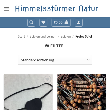
Zum
Himmelsstürmer Natur
Inhalt
springen
€
0,00
Start
/
Spielen und Lernen
/
Spielen
/
Freies Spiel
FILTER
Zum
Zum
Wunschzettel
Wunschzettel
hinzufügen
hinzufügen