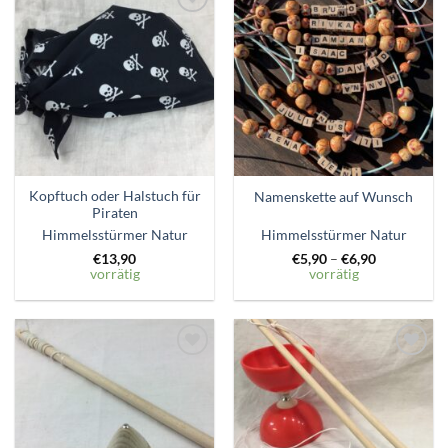
Zum
Zum
Wunschzettel
Wunschzettel
hinzufügen
hinzufügen
Kopftuch oder Halstuch für
Namenskette auf Wunsch
Piraten
Himmelsstürmer Natur
Himmelsstürmer Natur
€
13,90
€
5,90
–
€
6,90
vorrätig
vorrätig
Zum
Zum
Wunschzettel
Wunschzettel
hinzufügen
hinzufügen