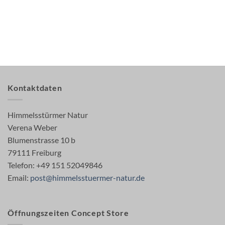
Kontaktdaten
Himmelsstürmer Natur
Verena Weber
Blumenstrasse 10 b
79111 Freiburg
Telefon: +49 151 52049846
Email:
post@himmelsstuermer-natur.de
Öffnungszeiten Concept Store