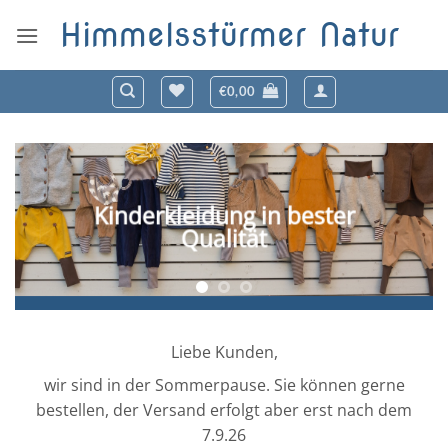
Zum
Himmelsstürmer Natur
Inhalt
springen
€
0,00
Kinderkleidung in bester
Qualität
Liebe Kunden,
wir sind in der Sommerpause. Sie können gerne
bestellen, der Versand erfolgt aber erst nach dem
7.9.26