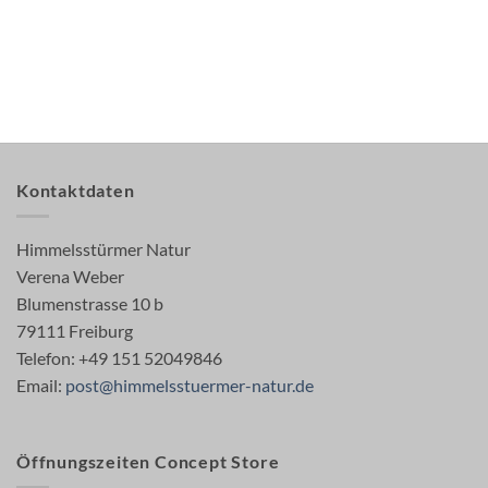
Kontaktdaten
Himmelsstürmer Natur
Verena Weber
Blumenstrasse 10 b
79111 Freiburg
Telefon: +49 151 52049846
Email:
post@himmelsstuermer-natur.de
Öffnungszeiten Concept Store