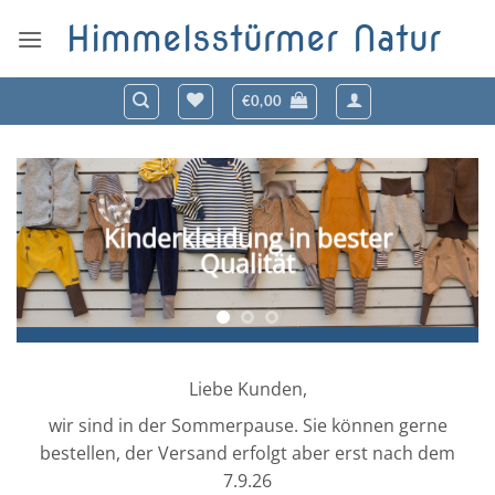
Zum
Himmelsstürmer Natur
Inhalt
springen
€
0,00
Kinderkleidung in bester
Qualität
Liebe Kunden,
wir sind in der Sommerpause. Sie können gerne
bestellen, der Versand erfolgt aber erst nach dem
7.9.26