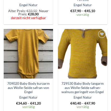
Engel Natur
Engel Natur
Ursprünglicher
Alter Preis:
€
33,50
Neuer
€
37,90
–
€
45,10
Aktueller
Preis
Preis:
€
28,00
vorrätig
Preis
war:
derzeit nicht verfügbar
ist:
€33,50
€28,00.
Zum
Zum
Wunschzettel
Wunschzettel
hinzufügen
hinzufügen
709020 Baby Body kurzarm
729530 Baby Body langarm
aus Wolle-Seide safran von
aus Wolle-Seide safran-
Engel
walnuss geringelt von Engel
Engel Natur
Engel Natur
€
34,60
–
€
41,20
€
40,40
–
€
47,90
vorrätig
vorrätig