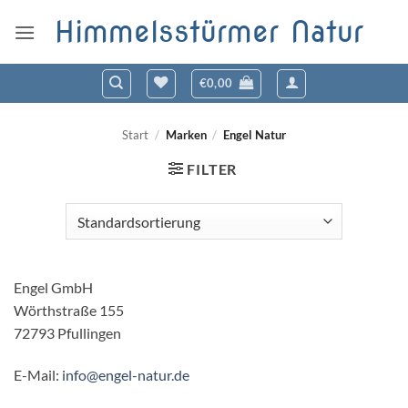
Zum
Himmelsstürmer Natur
Inhalt
springen
€
0,00
Start
/
Marken
/
Engel Natur
FILTER
Engel GmbH
Wörthstraße 155
72793 Pfullingen
E-Mail:
info@engel-natur.de