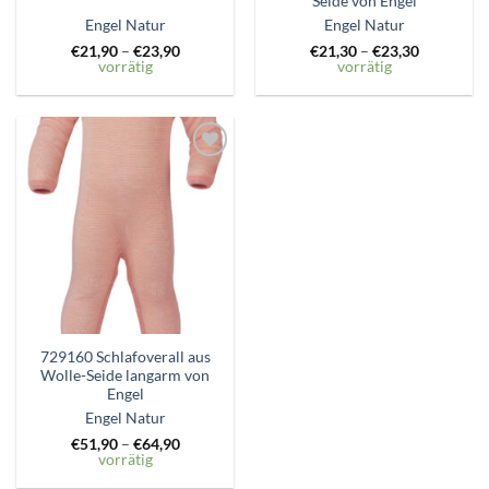
Seide von Engel
Engel Natur
Engel Natur
€
21,90
–
€
23,90
€
21,30
–
€
23,30
vorrätig
vorrätig
Zum
Wunschzettel
hinzufügen
729160 Schlafoverall aus
Wolle-Seide langarm von
Engel
Engel Natur
€
51,90
–
€
64,90
vorrätig