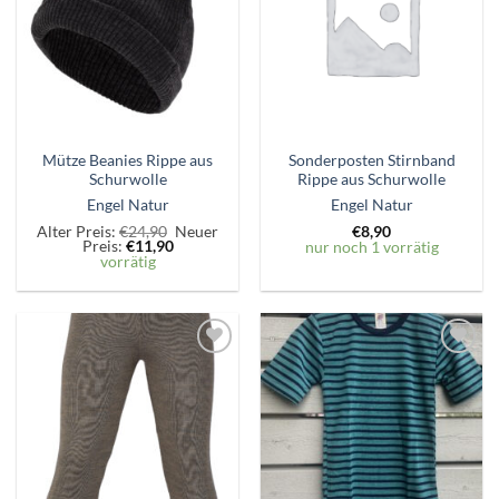
hinzufügen
hinzufügen
Mütze Beanies Rippe aus
Sonderposten Stirnband
Schurwolle
Rippe aus Schurwolle
Engel Natur
Engel Natur
Ursprünglicher
Alter Preis:
€
24,90
Neuer
€
8,90
Aktueller
Preis
Preis:
€
11,90
nur noch 1 vorrätig
Preis
war:
vorrätig
ist:
€24,90
€11,90.
Zum
Zum
Wunschzettel
Wunschzettel
hinzufügen
hinzufügen