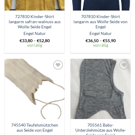
727810 Kinder-Shirt
707810 Kinder-Shirt
langarm safran-walnuss aus
langarm aus Wolle-Seide von
Wolle-Seide Engel
Engel
Engel Natur
Engel Natur
€
33,80
–
€
52,80
€
36,50
–
€
55,90
vorrätig
vorrätig
Zum
Zum
Wunschzettel
Wunschzettel
hinzufügen
hinzufügen
745540 Teufelsmützchen
705561 Baby-
aus Seide von Engel
Unterziehmütze aus Wolle-