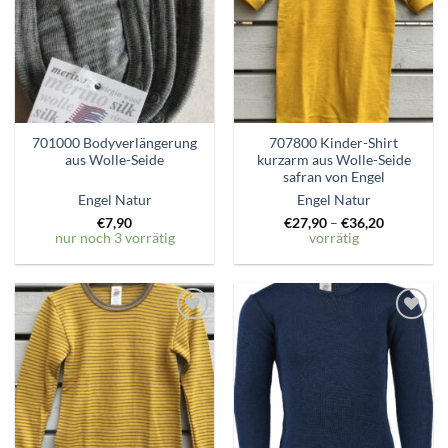
hinzufügen
hinzufügen
701000 Bodyverlängerung
707800 Kinder-Shirt
aus Wolle-Seide
kurzarm aus Wolle-Seide
safran von Engel
Engel Natur
Engel Natur
€
7,90
€
27,90
–
€
36,20
nur noch 3 vorrätig
vorrätig
Zum
Zum
Wunschzettel
Wunschzettel
hinzufügen
hinzufügen