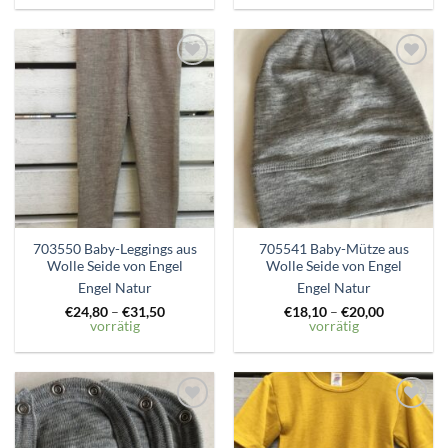
Zum
Zum
Wunschzettel
Wunschzettel
hinzufügen
hinzufügen
703550 Baby-Leggings aus
705541 Baby-Mütze aus
Wolle Seide von Engel
Wolle Seide von Engel
Engel Natur
Engel Natur
€
24,80
–
€
31,50
€
18,10
–
€
20,00
vorrätig
vorrätig
Zum
Zum
Wunschzettel
Wunschzettel