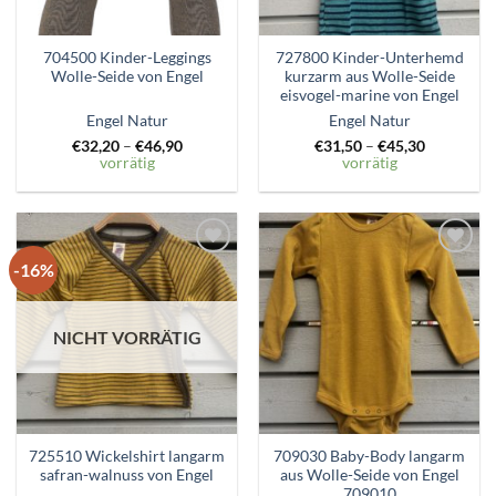
704500 Kinder-Leggings
727800 Kinder-Unterhemd
Wolle-Seide von Engel
kurzarm aus Wolle-Seide
eisvogel-marine von Engel
Engel Natur
Engel Natur
€
32,20
–
€
46,90
€
31,50
–
€
45,30
vorrätig
vorrätig
-16%
Zum
Zum
Wunschzettel
Wunschzettel
hinzufügen
hinzufügen
NICHT VORRÄTIG
725510 Wickelshirt langarm
709030 Baby-Body langarm
safran-walnuss von Engel
aus Wolle-Seide von Engel
709010