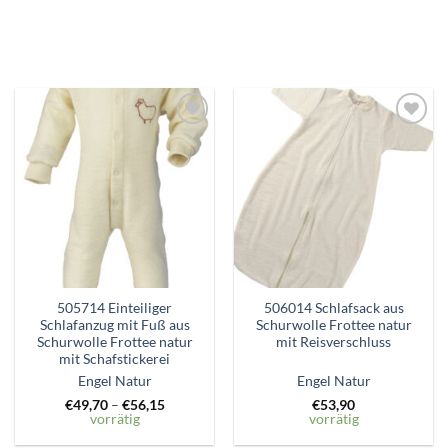
Zum
Zum
Wunschzettel
Wunschzettel
hinzufügen
hinzufügen
505714 Einteiliger
506014 Schlafsack aus
Schlafanzug mit Fuß aus
Schurwolle Frottee natur
Schurwolle Frottee natur
mit Reisverschluss
mit Schafstickerei
Engel Natur
Engel Natur
€
49,70
–
€
56,15
€
53,90
vorrätig
vorrätig