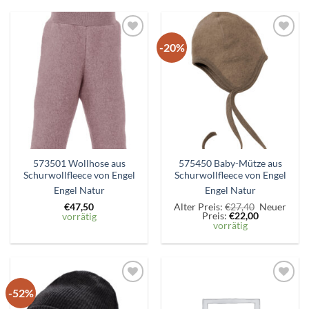
-20%
Zum
Zum
Wunschzettel
Wunschzettel
hinzufügen
hinzufügen
573501 Wollhose aus
575450 Baby-Mütze aus
Schurwollfleece von Engel
Schurwollfleece von Engel
Engel Natur
Engel Natur
Ursprüngli
€
47,50
Alter Preis:
€
27,40
Neuer
Aktueller
Preis
Preis:
€
22,00
vorrätig
Preis
war:
vorrätig
ist:
€27,40
€22,00.
-52%
Zum
Zum
Wunschzettel
Wunschzettel