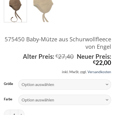
575450 Baby-Mütze aus Schurwollfleece
von Engel
Ursprünglich
Alter Preis:
27,40
Neuer Preis:
€
Preis
A
22,00
€
war:
P
inkl. MwSt.
zzgl.
Versandkosten
€27,40
is
€
Größe
Farbe
575450 Baby-Mütze aus Schurwollfleece von Engel Menge