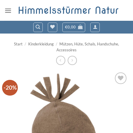
Zum
Himmelsstürmer Natur
Inhalt
springen
€
0,00
Start
/
Kinderkleidung
/
Mützen, Hüte, Schals, Handschuhe,
Accessoires
-20%
Zum
Wunschzettel
hinzufügen