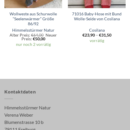
Wollweste aus Schurwolle
71016 Baby-Hose mit Bund
“Seelenwärmer” Größe
Wolle-Seide von Cosilana
86/92
Himmelsstürmer Natur
Cosilana
Ursprünglicher
Alter Preis:
€
64,00
Neuer
€
23,90
–
€
31,50
Aktueller
Preis
Preis:
€
50,00
vorrätig
Preis
war:
nur noch 2 vorrätig
ist:
€64,00
€50,00.
Kontaktdaten
Himmelsstürmer Natur
Verena Weber
Blumenstrasse 10 b
79111 Freiburg