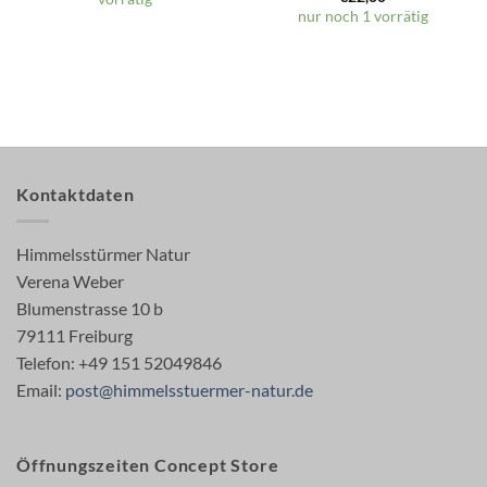
nur noch 1 vorrätig
Kontaktdaten
Himmelsstürmer Natur
Verena Weber
Blumenstrasse 10 b
79111 Freiburg
Telefon: +49 151 52049846
Email:
post@himmelsstuermer-natur.de
Öffnungszeiten Concept Store