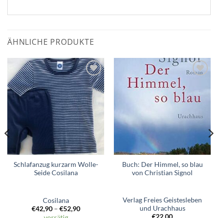
ÄHNLICHE PRODUKTE
Zum
Zum
Wunschzettel
Wunschzettel
hinzufügen
hinzufügen
Schlafanzug kurzarm Wolle-
Buch: Der Himmel, so blau
Seide Cosilana
von Christian Signol
Verlag Freies Geistesleben
Cosilana
und Urachhaus
€
42,90
–
€
52,90
€
22,00
vorrätig