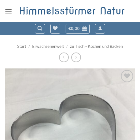
Zum
Himmelsstürmer Natur
Inhalt
springen
€
0,00
Start
/
Erwachsenenwelt
/
zu Tisch - Kochen und Backen
Zum
Wunschzettel
hinzufügen