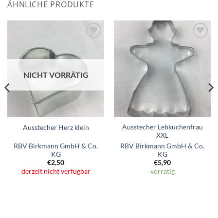
ÄHNLICHE PRODUKTE
Zum
Zum
Wunschzettel
Wunschzettel
hinzufügen
hinzufügen
NICHT VORRÄTIG
Ausstecher Lebkuchenfrau
Ausstecher Herz klein
XXL
RBV Birkmann GmbH & Co.
RBV Birkmann GmbH & Co.
KG
KG
€
2,50
€
5,90
derzeit nicht verfügbar
vorrätig