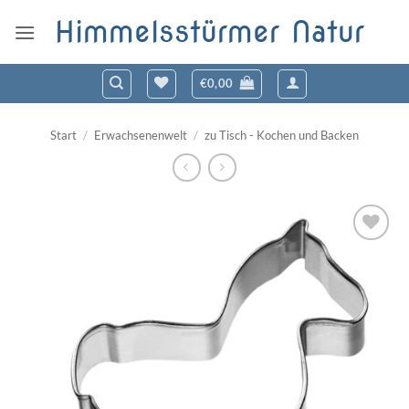
Zum
Himmelsstürmer Natur
Inhalt
springen
€
0,00
Start
/
Erwachsenenwelt
/
zu Tisch - Kochen und Backen
Zum
Wunschzettel
hinzufügen