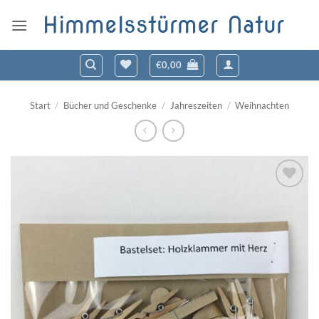
Zum
Himmelsstürmer Natur
Inhalt
springen
€
0,00
Start
/
Bücher und Geschenke
/
Jahreszeiten
/
Weihnachten
Zum
Wunschzettel
hinzufügen