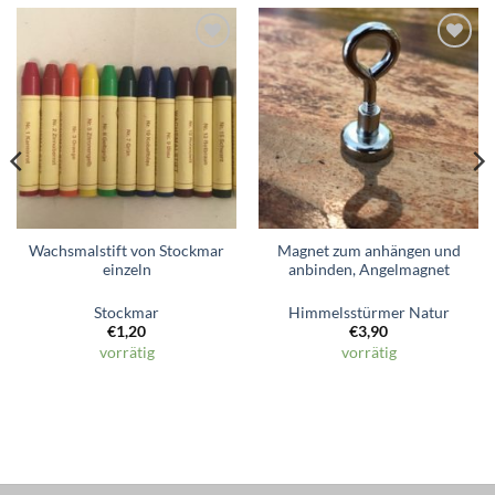
Zum
Zum
Wunschzettel
Wunschzettel
hinzufügen
hinzufügen
Wachsmalstift von Stockmar
Magnet zum anhängen und
einzeln
anbinden, Angelmagnet
Stockmar
Himmelsstürmer Natur
€
1,20
€
3,90
vorrätig
vorrätig