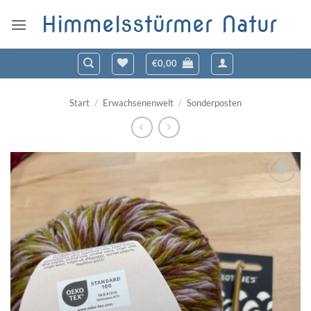
Zum
Himmelsstürmer Natur
Inhalt
springen
€
0,00
Start
/
Erwachsenenwelt
/
Sonderposten
Zum
Wunschzettel
hinzufügen