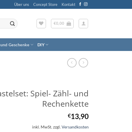
Über uns
Concept Store
Kontakt
€
0,00
 und Geschenke
DIY
stelset: Spiel- Zähl- und
Rechenkette
13,90
€
inkl. MwSt.
zzgl.
Versandkosten