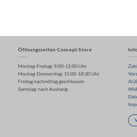
Öffnungszeiten Concept Store
Inf
Montag-Freitag: 9:00-12:00 Uhr
Zah
Montag-Donnerstag: 15:00-18:30 Uhr
Ver
Freitag nachmittag geschlossen
AG
Samstag: nach Aushang
Wid
Dat
Imp
V