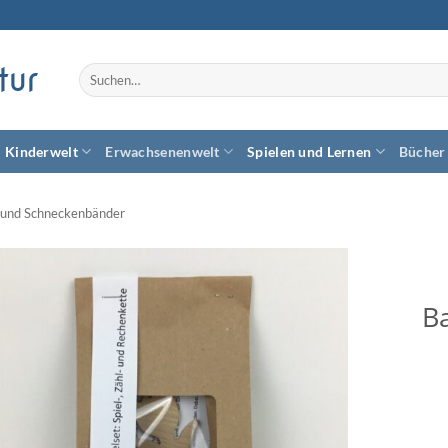
tur
Suchen
nach:
Kinderwelt
Erwachsenenwelt
Spielen und Lernen
Bücher
e und Schneckenbänder
Ba
Zum
Wunschzettel
hinzufügen