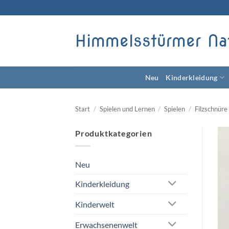
Zum
Inhalt
springen
Himmelsstürmer Na
Neu
Kinderkleidung
Start
/
Spielen und Lernen
/
Spielen
/
Filzschnür
Produktkategorien
Neu
Kinderkleidung
Kinderwelt
Erwachsenenwelt