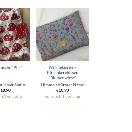
Zum
Zum
Wunschzettel
Wunschzettel
hinzufügen
hinzufügen
Wärmekissen –
asche “Pilz”
Kirschkernkissen
“Blumenwiese”
türmer Natur
Himmelsstürmer Natur
€
18,90
€
10,90
h 1 vorrätig
nur noch 1 vorrätig