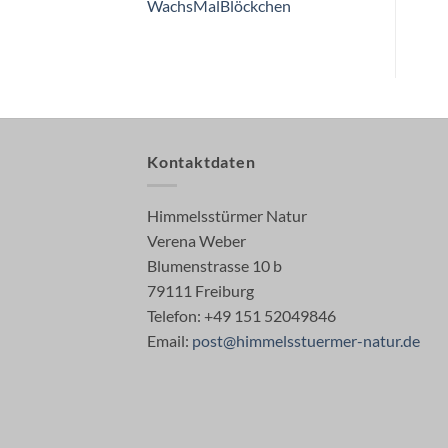
WachsMalBlöckchen
Kontaktdaten
Himmelsstürmer Natur
Verena Weber
Blumenstrasse 10 b
79111 Freiburg
Telefon: +49 151 52049846
Email:
post@himmelsstuermer-natur.de