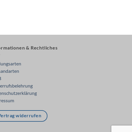
ormationen & Rechtliches
lungsarten
sandarten
B
errufsbelehrung
enschutzerklärung
ressum
ertrag widerrufen