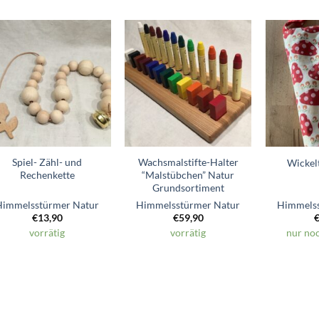
Zum
Zum
Wunschzettel
Wunschzettel
hinzufügen
hinzufügen
Spiel- Zähl- und
Wachsmalstifte-Halter
Wickelt
Rechenkette
“Malstübchen” Natur
Grundsortiment
Himmelsstürmer Natur
Himmelsstürmer Natur
Himmelss
€
13,90
€
59,90
vorrätig
vorrätig
nur noc