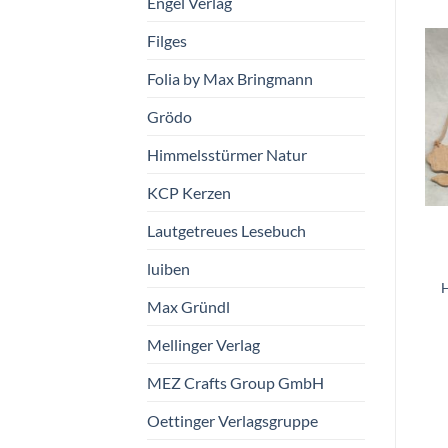
Engel Verlag
Filges
Folia by Max Bringmann
Zum
Zum
Wunschzettel
Wunschzettel
hinzufügen
hinzufügen
Grödo
Himmelsstürmer Natur
KCP Kerzen
Wärmekissen –
Buch: Das Vermächtnis
Lautgetreues Lesebuch
Kirschkernkissen
des Engels von Edda
“Bienenfamilie”
Singrün-Zorn
luiben
Verlag Freies
Himmelsstürmer Natur
Geistesleben und
Max Gründl
€
10,90
Urachhaus
vorrätig
€
22,00
Mellinger Verlag
nur noch 1 vorrätig
MEZ Crafts Group GmbH
Oettinger Verlagsgruppe