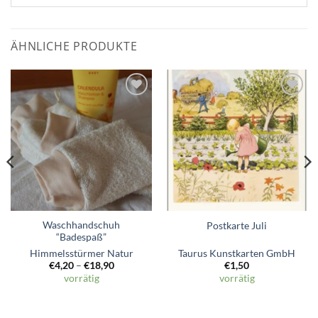
ÄHNLICHE PRODUKTE
Zum
Zum
Wunschzettel
Wunschzettel
hinzufügen
hinzufügen
Waschhandschuh
Postkarte Juli
“Badespaß”
Himmelsstürmer Natur
Taurus Kunstkarten GmbH
€
4,20
–
€
18,90
€
1,50
vorrätig
vorrätig