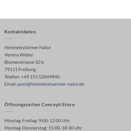
Kontaktdaten
Himmelsstürmer Natur
Verena Weber
Blumenstrasse 10 b
79111 Freiburg
Telefon: +49 151 52049846
Email:
post@himmelsstuermer-natur.de
Öffnungszeiten Concept Store
Montag-Freitag: 9:00-12:00 Uhr
Montag-Donnerstag: 15:00-18:30 Uhr