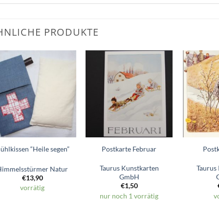
HNLICHE PRODUKTE
Zum
Zum
Wunschzettel
Wunschzettel
hinzufügen
hinzufügen
ühlkissen “Heile segen”
Postkarte Februar
Post
Taurus Kunstkarten
Taurus
Himmelsstürmer Natur
GmbH
€
13,90
€
1,50
vorrätig
nur noch 1 vorrätig
v