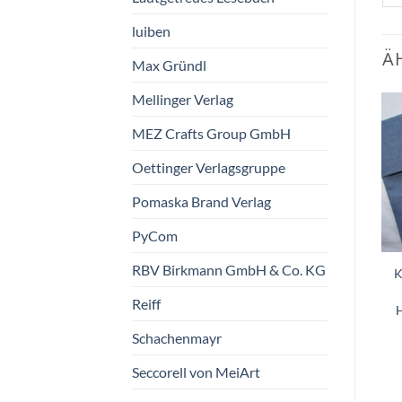
luiben
Ä
Max Gründl
Mellinger Verlag
MEZ Crafts Group GmbH
Zum
Zum
Wunschzettel
Wunschzettel
Oettinger Verlagsgruppe
hinzufügen
hinzufügen
Pomaska Brand Verlag
PyCom
RBV Birkmann GmbH & Co. KG
Postkarte Juni
Greifling “Schmeichler”
K
Reiff
Taurus Kunstkarten
Himmelsstürmer Natur
GmbH
€
11,90
Schachenmayr
€
1,50
vorrätig
vorrätig
Seccorell von MeiArt