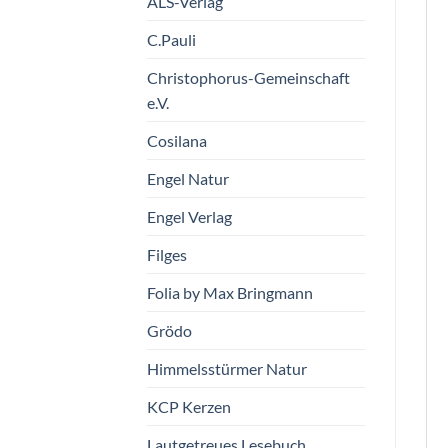
ALS-Verlag
C.Pauli
Christophorus-Gemeinschaft
e.V.
Cosilana
Engel Natur
Engel Verlag
Filges
Folia by Max Bringmann
Grödo
Himmelsstürmer Natur
KCP Kerzen
Lautgetreues Lesebuch