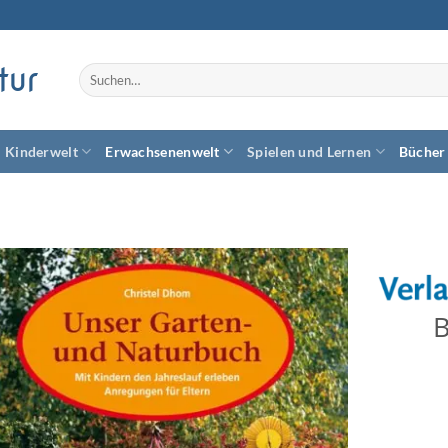
tur
Suchen
nach:
Kinderwelt
Erwachsenenwelt
Spielen und Lernen
Bücher
Zum
B
Wunschzettel
hinzufügen