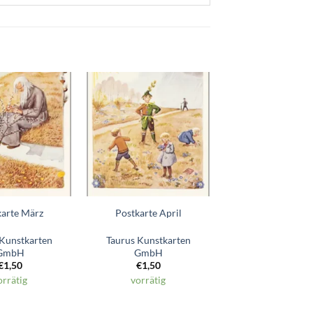
Zum
Zum
Wunschzettel
Wunschzettel
hinzufügen
hinzufügen
karte März
Postkarte April
 Kunstkarten
Taurus Kunstkarten
GmbH
GmbH
€
1,50
€
1,50
orrätig
vorrätig