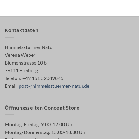
Kontaktdaten
Himmelsstürmer Natur
Verena Weber
Blumenstrasse 10 b
79111 Freiburg
Telefon: +49 151 52049846
Email:
post@himmelsstuermer-natur.de
Öffnungszeiten Concept Store
Montag-Freitag: 9:00-12:00 Uhr
Montag-Donnerstag: 15:00-18:30 Uhr