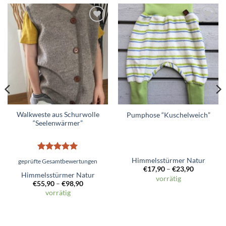
Zum
Zum
Wunschzettel
Wunschzettel
hinzufügen
hinzufügen
Walkweste aus Schurwolle
Pumphose “Kuschelweich”
“Seelenwärmer”
Bewertet
Himmelsstürmer Natur
geprüfte Gesamtbewertungen
mit
5
von
€
17,90
–
€
23,90
5
Himmelsstürmer Natur
vorrätig
€
55,90
–
€
98,90
vorrätig