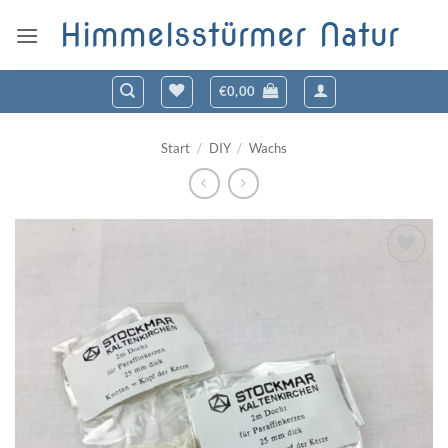
Zum
Himmelsstürmer Natur
Inhalt
springen
€
0,00
Start
/
DIY
/
Wachs
Zum
Wunschzettel
hinzufügen