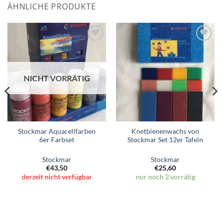
ÄHNLICHE PRODUKTE
Zum
Zum
Wunschzettel
Wunschzettel
hinzufügen
hinzufügen
NICHT VORRÄTIG
Stockmar Aquarellfarben
Knetbienenwachs von
6er Farbset
Stockmar Set 12er Tafeln
Stockmar
Stockmar
€
43,50
€
25,60
derzeit nicht verfügbar
nur noch 2 vorrätig