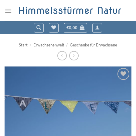
Zum
Himmelsstürmer Natur
Inhalt
springen
€
0,00
Start
/
Erwachsenenwelt
/
Geschenke für Erwachsene
Zum
Wunschzettel
hinzufügen