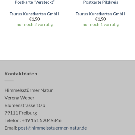
Postkarte “Versteckt”
Postkarte Pilzkreis
Taurus Kunstkarten GmbH
Taurus Kunstkarten GmbH
€
1,50
€
1,50
nur noch 2 vorrätig
nur noch 1 vorrätig
Kontaktdaten
Himmelsstürmer Natur
Verena Weber
Blumenstrasse 10 b
79111 Freiburg
Telefon: +49 151 52049846
Email:
post@himmelsstuermer-natur.de