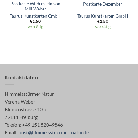
Postkarte Wildröslein von
Postkarte Dezember
Mili Weber
Taurus Kunstkarten GmbH
Taurus Kunstkarten GmbH
€
1,50
€
1,50
vorrätig
vorrätig
Kontaktdaten
Himmelsstürmer Natur
Verena Weber
Blumenstrasse 10 b
79111 Freiburg
Telefon: +49 151 52049846
Email:
post@himmelsstuermer-natur.de