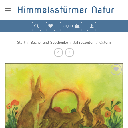
Zum
Himmelsstürmer Natur
Inhalt
springen
€
0,00
Start
/
Bücher und Geschenke
/
Jahreszeiten
/
Ostern
Zum
Wunschzettel
hinzufügen