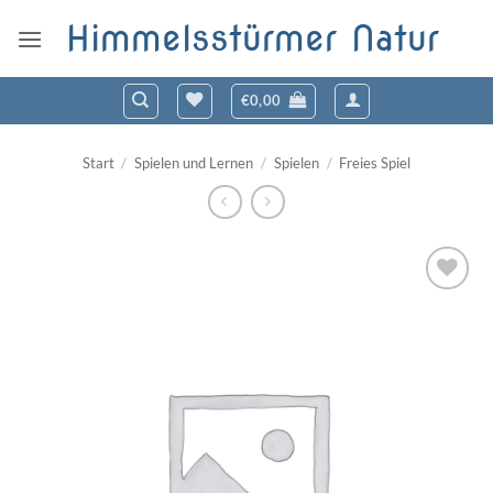
Zum
Himmelsstürmer Natur
Inhalt
springen
€
0,00
Start
/
Spielen und Lernen
/
Spielen
/
Freies Spiel
Zum
Wunschzettel
hinzufügen