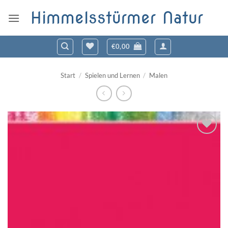
Zum
Himmelsstürmer Natur
Inhalt
springen
€
0,00
Start
/
Spielen und Lernen
/
Malen
Zum
Wunschzettel
hinzufügen