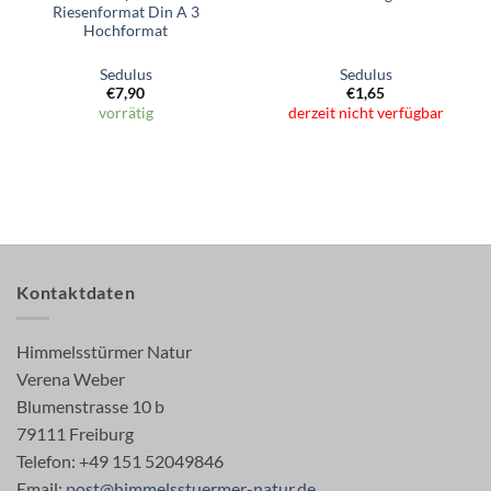
Riesenformat Din A 3
Hochformat
Sedulus
Sedulus
€
7,90
€
1,65
vorrätig
derzeit nicht verfügbar
Kontaktdaten
Himmelsstürmer Natur
Verena Weber
Blumenstrasse 10 b
79111 Freiburg
Telefon: +49 151 52049846
Email:
post@himmelsstuermer-natur.de