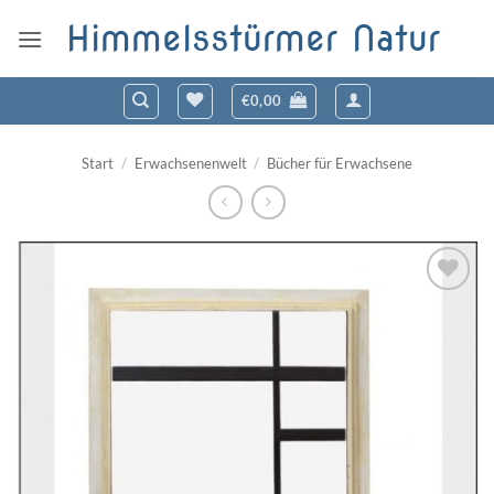
Zum
Himmelsstürmer Natur
Inhalt
springen
€
0,00
Start
/
Erwachsenenwelt
/
Bücher für Erwachsene
Zum
Wunschzettel
hinzufügen