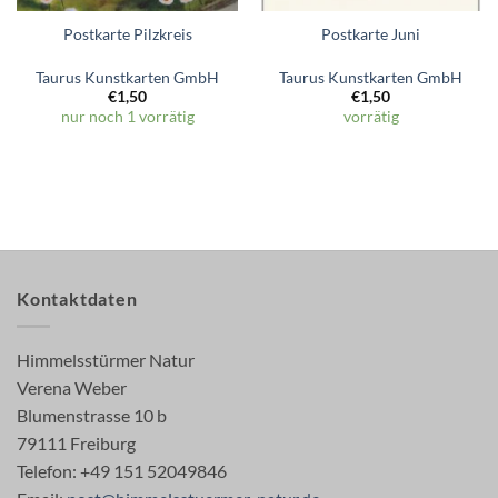
Postkarte Pilzkreis
Postkarte Juni
Taurus Kunstkarten GmbH
Taurus Kunstkarten GmbH
€
1,50
€
1,50
nur noch 1 vorrätig
vorrätig
Kontaktdaten
Himmelsstürmer Natur
Verena Weber
Blumenstrasse 10 b
79111 Freiburg
Telefon: +49 151 52049846