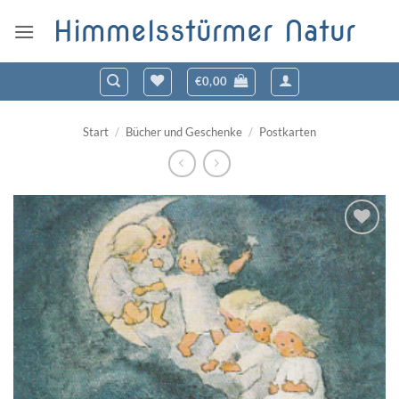
Zum
Himmelsstürmer Natur
Inhalt
springen
€
0,00
Start
/
Bücher und Geschenke
/
Postkarten
Zum
Wunschzettel
hinzufügen