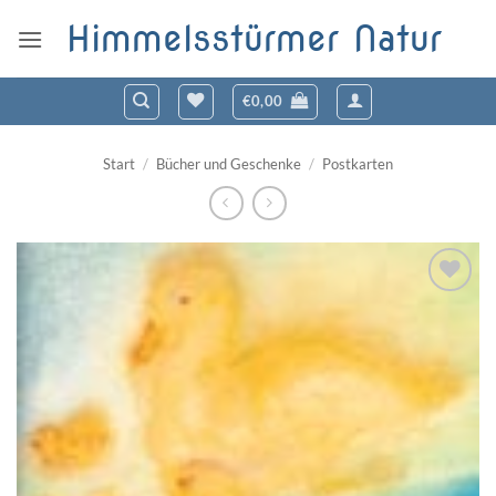
Zum
Himmelsstürmer Natur
Inhalt
springen
€
0,00
Start
/
Bücher und Geschenke
/
Postkarten
Zum
Wunschzettel
hinzufügen