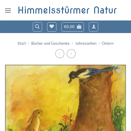
Zum
Himmelsstürmer Natur
Inhalt
springen
€
0,00
Start
/
Bücher und Geschenke
/
Jahreszeiten
/
Ostern
Zum
Wunschzettel
hinzufügen