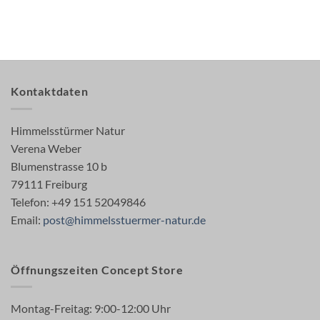
Kontaktdaten
Himmelsstürmer Natur
Verena Weber
Blumenstrasse 10 b
79111 Freiburg
Telefon: +49 151 52049846
Email:
post@himmelsstuermer-natur.de
Öffnungszeiten Concept Store
Montag-Freitag: 9:00-12:00 Uhr