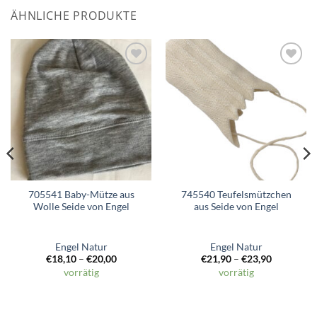
ÄHNLICHE PRODUKTE
Zum
Zum
Wunschzettel
Wunschzettel
hinzufügen
hinzufügen
705541 Baby-Mütze aus
745540 Teufelsmützchen
Wolle Seide von Engel
aus Seide von Engel
Engel Natur
Engel Natur
€
18,10
–
€
20,00
€
21,90
–
€
23,90
vorrätig
vorrätig