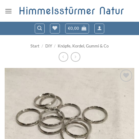
Zum
Himmelsstürmer Natur
Inhalt
springen
€
0,00
Start
/
DIY
/
Knöpfe, Kordel, Gummi & Co
Zum
Wunschzettel
hinzufügen