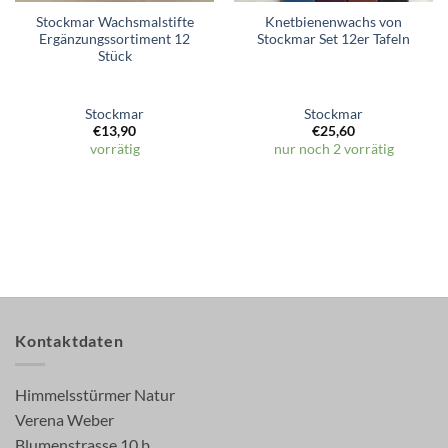
Stockmar Wachsmalstifte
Knetbienenwachs von
Ergänzungssortiment 12
Stockmar Set 12er Tafeln
Stück
Stockmar
Stockmar
€
13,90
€
25,60
vorrätig
nur noch 2 vorrätig
Kontaktdaten
Himmelsstürmer Natur
Verena Weber
Blumenstrasse 10 b