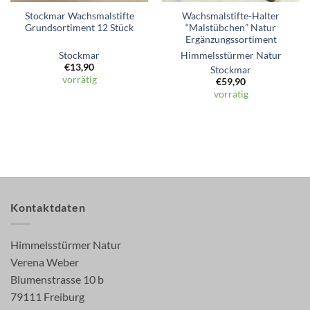
Stockmar Wachsmalstifte
Wachsmalstifte-Halter
Grundsortiment 12 Stück
“Malstübchen” Natur
Ergänzungssortiment
Stockmar
Himmelsstürmer Natur
€
13,90
Stockmar
vorrätig
€
59,90
vorrätig
Kontaktdaten
Himmelsstürmer Natur
Verena Weber
Blumenstrasse 10 b
79111 Freiburg