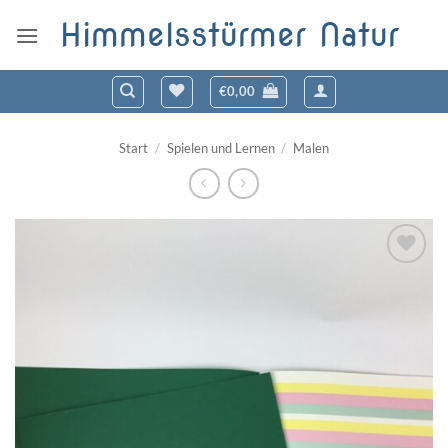
Zum
Himmelsstürmer Natur
Inhalt
springen
€
0,00
Start
/
Spielen und Lernen
/
Malen
Zum
Wunschzettel
hinzufügen