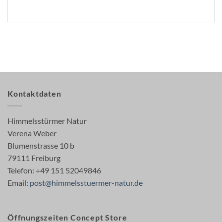
Kontaktdaten
Himmelsstürmer Natur
Verena Weber
Blumenstrasse 10 b
79111 Freiburg
Telefon: +49 151 52049846
Email:
post@himmelsstuermer-natur.de
Öffnungszeiten Concept Store