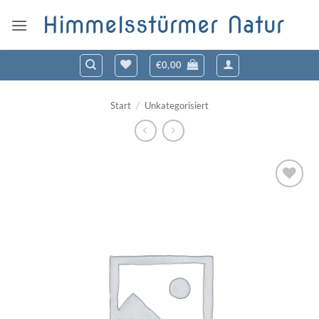
Zum
Himmelsstürmer Natur
Inhalt
springen
€
0,00
Start
/
Unkategorisiert
Zum
Wunschzettel
hinzufügen