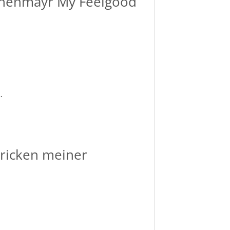
chenmayr My Feelgood
.
tricken meiner