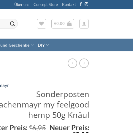
Über uns
Concept Store
Kontakt
€
0,00
 und Geschenke
DIY
mayr
Sonderposten
achenmayr my feelgood
hemp 50g Knäul
Ursprünglicher
ter Preis:
6,95
Neuer Preis:
€