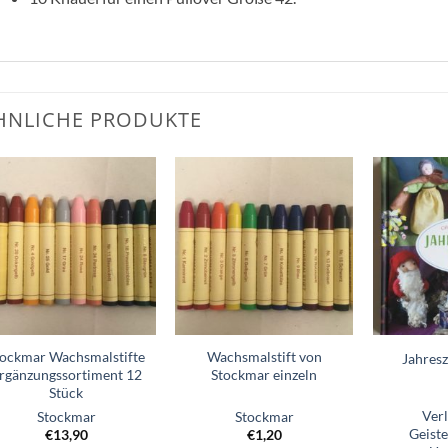
HNLICHE PRODUKTE
Zum
Zum
Wunschzettel
Wunschzettel
hinzufügen
hinzufügen
tockmar Wachsmalstifte
Wachsmalstift von
Jahresz
rgänzungssortiment 12
Stockmar einzeln
Stück
Verl
Stockmar
Stockmar
Geist
€
13,90
€
1,20