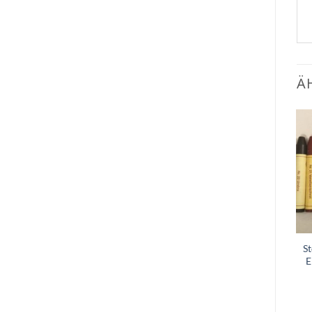
Ä
Zum
Zum
Wunschzettel
Wunschzettel
hinzufügen
hinzufügen
Paar Wollbündchen aus
Stockmar
S
Schurwolle Mokka
Wachsmalstifte-
E
Sortiment 32 Farben
Himmelsstürmer Natur
Stockmar
€
6,90
–
€
7,90
€
49,90