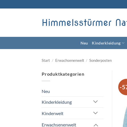
Zum
Inhalt
springen
Himmelsstürmer Na
Neu
Kinderkleidung
Start
/
Erwachsenenwelt
/
Sonderposten
Produktkategorien
-5
Neu
Kinderkleidung
Kinderwelt
Erwachsenenwelt