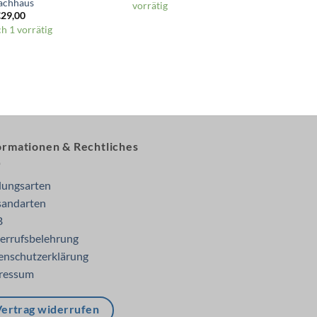
achhaus
vorrätig
€
29,00
h 1 vorrätig
ormationen & Rechtliches
lungsarten
sandarten
B
errufsbelehrung
enschutzerklärung
ressum
ertrag widerrufen