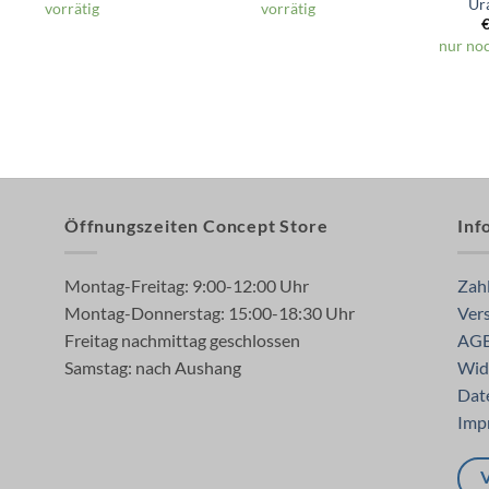
Ur
vorrätig
vorrätig
nur noc
Öffnungszeiten Concept Store
Inf
Montag-Freitag: 9:00-12:00 Uhr
Zah
Montag-Donnerstag: 15:00-18:30 Uhr
Ver
Freitag nachmittag geschlossen
AG
Samstag: nach Aushang
Wid
Dat
Imp
V