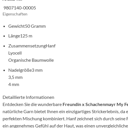
9807140-00005
Eigenschaften
Gewicht
50 Gramm
Länge
125 m
Zusammensetzung
Hanf
Lyocell
Organische Baumwolle
Nadelgröße
3 mm
3,5 mm
4 mm
Detaillierte Informationen
Entdecken Sie die wunderbare
Freundin x Schachenmayr My F
natürliche Garn bietet Ihnen ein einzigartiges Strickerlebnis, da
perfekten Mischung kombiniert. Hanf zeichnet sich durch seine F
ein angenehmes Gefühl auf der Haut, was einen unvergleichliche