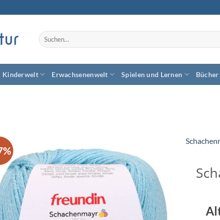
tur
Suchen
nach:
Kinderwelt
Erwachsenenwelt
Spielen und Lernen
Bücher
Schachen
7%
Zum
Wunschzettel
Sch
hinzufügen
Al