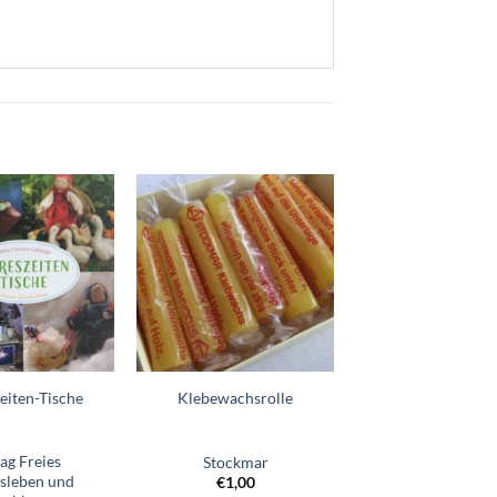
Zum
Zum
Wunschzettel
Wunschzettel
hinzufügen
hinzufügen
eiten-Tische
Klebewachsrolle
ag Freies
Stockmar
esleben und
€
1,00