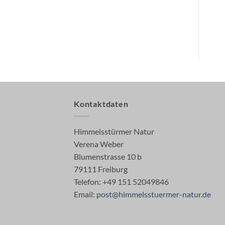
vorrätig
nur noch 1 vorrätig
Kontaktdaten
Himmelsstürmer Natur
Verena Weber
Blumenstrasse 10 b
79111 Freiburg
Telefon: +49 151 52049846
Email:
post@himmelsstuermer-natur.de