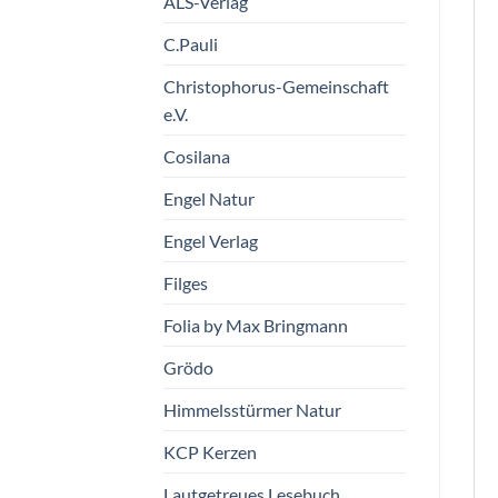
ALS-Verlag
C.Pauli
Christophorus-Gemeinschaft
e.V.
Cosilana
Engel Natur
Engel Verlag
Filges
Folia by Max Bringmann
Grödo
Himmelsstürmer Natur
KCP Kerzen
Lautgetreues Lesebuch