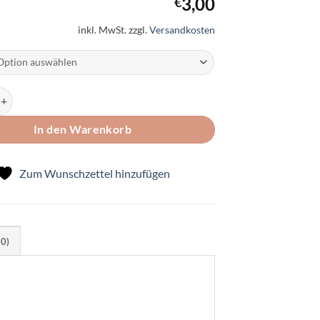
Preis
Aktueller
3,00
€
war:
Preis
inkl. MwSt.
zzgl.
Versandkosten
€6,95
ist:
€3,00.
en Schachenmayr my feelgood hemp 50g Knäul Menge
In den Warenkorb
Zum Wunschzettel hinzufügen
(0)