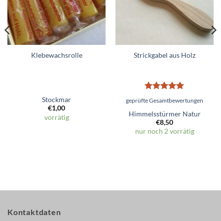
Klebewachsrolle
Strickgabel aus Holz
Bewertet
Stockmar
geprüfte Gesamtbewertungen
mit
5
von
€
1,00
5
Himmelsstürmer Natur
vorrätig
€
8,50
nur noch 2 vorrätig
Kontaktdaten