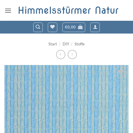
Zum
Himmelsstürmer Natur
Inhalt
springen
€
0,00
Start
/
DIY
/
Stoffe
Zum
Wunschzettel
hinzufügen