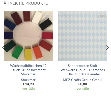
ÄHNLICHE PRODUKTE
Zum
Zum
Wunschzettel
Wunschzettel
hinzufügen
hinzufügen
Wachsmalblöckchen 12
Sonderposten Stoff
Stück Grundsortiment
Webware Cloud – Diamonds
Stockmar
– Blau für 8,00 €/meter
Stockmar
MEZ Crafts Group GmbH
€
14,90
€
0,80
vorrätig
vorrätig