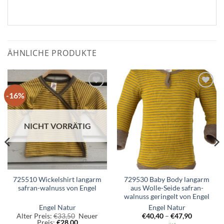
ÄHNLICHE PRODUKTE
-16%
Zum
Zum
Wunschzettel
Wunschzettel
hinzufügen
hinzufügen
NICHT VORRÄTIG
725510 Wickelshirt langarm
729530 Baby Body langarm
safran-walnuss von Engel
aus Wolle-Seide safran-
walnuss geringelt von Engel
Engel Natur
Engel Natur
Ursprünglicher
Alter Preis:
€
33,50
Neuer
€
40,40
–
€
47,90
Aktueller
Preis
Preis:
€
28,00