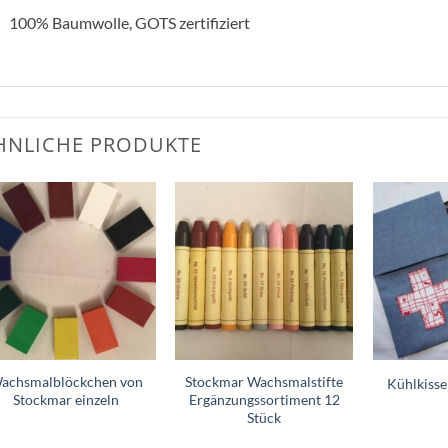
100% Baumwolle, GOTS zertifiziert
HNLICHE PRODUKTE
Zum
Zum
Wunschzettel
Wunschzettel
hinzufügen
hinzufügen
achsmalblöckchen von
Stockmar Wachsmalstifte
Kühlkisse
Stockmar einzeln
Ergänzungssortiment 12
Stück