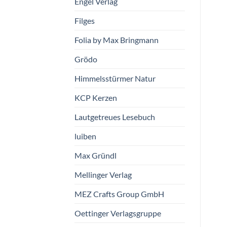
Engel Verlag
Bewertet
geprüfte
Stockmar
Filges
mit
5
von
Gesamtbewertungen
€
13,90
5
vorrätig
Himmelsstürmer Natur
Folia by Max Bringmann
€
34,90
vorrätig
Grödo
Himmelsstürmer Natur
KCP Kerzen
Lautgetreues Lesebuch
luiben
Max Gründl
Mellinger Verlag
MEZ Crafts Group GmbH
Oettinger Verlagsgruppe