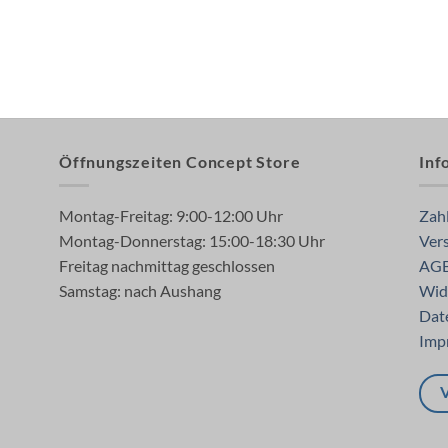
Öffnungszeiten Concept Store
Inf
Montag-Freitag: 9:00-12:00 Uhr
Zah
Montag-Donnerstag: 15:00-18:30 Uhr
Ver
Freitag nachmittag geschlossen
AG
Samstag: nach Aushang
Wid
Dat
Imp
V