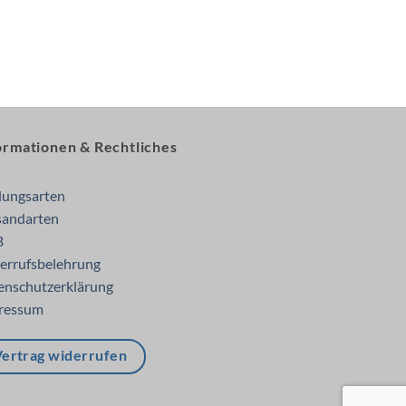
ormationen & Rechtliches
lungsarten
sandarten
B
errufsbelehrung
enschutzerklärung
ressum
ertrag widerrufen