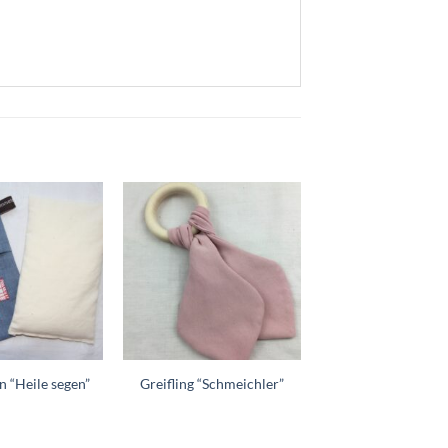
Zum
Zum
Wunschzettel
Wunschzettel
hinzufügen
hinzufügen
n “Heile segen”
Greifling “Schmeichler”