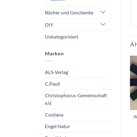
Bücher und Geschenke
DIY
Unkategorisiert
Ä
Marken
ALS-Verlag
Zum
Zum
Wunschzettel
Wunschzettel
hinzufügen
hinzufügen
C.Pauli
Christophorus-Gemeinschaft
e.V.
Cosilana
Stockmar Wachsmalstifte
Wachsmalstifte-Halter
W
Grundsortiment 12 Stück
Natur
Engel Natur