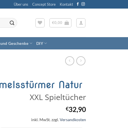
Über uns
Concept Store
Kontakt
€
0,00
 und Geschenke
DIY
XXL Spieltücher
32,90
€
inkl. MwSt.
zzgl.
Versandkosten