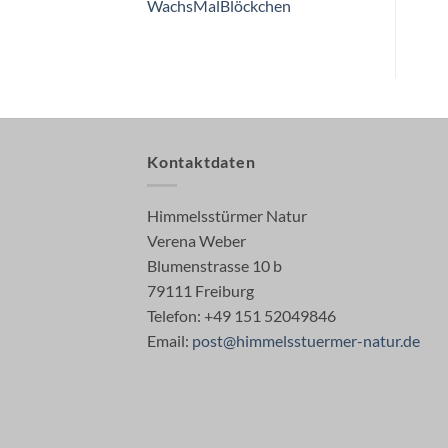
WachsMalBlöckchen
Kontaktdaten
Himmelsstürmer Natur
Verena Weber
Blumenstrasse 10 b
79111 Freiburg
Telefon: +49 151 52049846
Email:
post@himmelsstuermer-natur.de