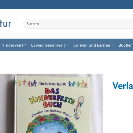
tur
Suchen
nach:
Kinderwelt
Erwachsenenwelt
Spielen und Lernen
Bücher
Zum
Wunschzettel
hinzufügen