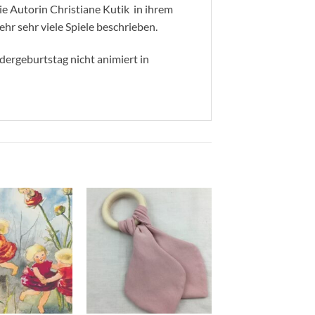
e Autorin Christiane Kutik in ihrem
hr sehr viele Spiele beschrieben.
indergeburtstag nicht animiert in
Zum
Zum
Wunschzettel
Wunschzettel
hinzufügen
hinzufügen