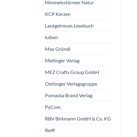
Himmelsstürmer Natur
Spieltücher aus
Geschenkgutschein
Baumwolle
KCP Kerzen
“Jahreszeiten”
Himmelsstürmer Natur
Himmelsstürmer Natur
Lautgetreues Lesebuch
€
13,90
€
5,00
–
€
100,00
vorrätig
vorrätig
luiben
Max Gründl
Mellinger Verlag
MEZ Crafts Group GmbH
Oettinger Verlagsgruppe
Pomaska Brand Verlag
PyCom
RBV Birkmann GmbH & Co. KG
Reiff