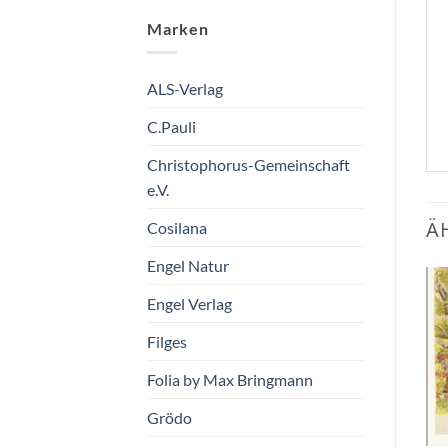
Marken
ALS-Verlag
C.Pauli
Christophorus-Gemeinschaft
e.V.
Ä
Cosilana
Engel Natur
Engel Verlag
Zum
Zum
Wunschzettel
Wunschzettel
Filges
hinzufügen
hinzufügen
Folia by Max Bringmann
Grödo