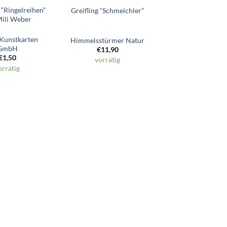
 “Ringelreihen”
Greifling “Schmeichler”
Mili Weber
 Kunstkarten
Himmelsstürmer Natur
GmbH
€
11,90
€
1,50
vorrätig
orrätig