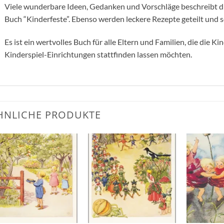
Viele wunderbare Ideen, Gedanken und Vorschläge beschreibt di
Buch “Kinderfeste”. Ebenso werden leckere Rezepte geteilt und se
Es ist ein wertvolles Buch für alle Eltern und Familien, die die K
Kinderspiel-Einrichtungen stattfinden lassen möchten.
HNLICHE PRODUKTE
Zum
Zum
Wunschzettel
Wunschzettel
hinzufügen
hinzufügen