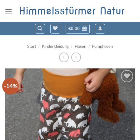
Zum
Himmelsstürmer Natur
Inhalt
springen
€
0,00
Start
/
Kinderkleidung
/
Hosen
/
Pumphosen
-14%
Zum
Wunschzettel
hinzufügen