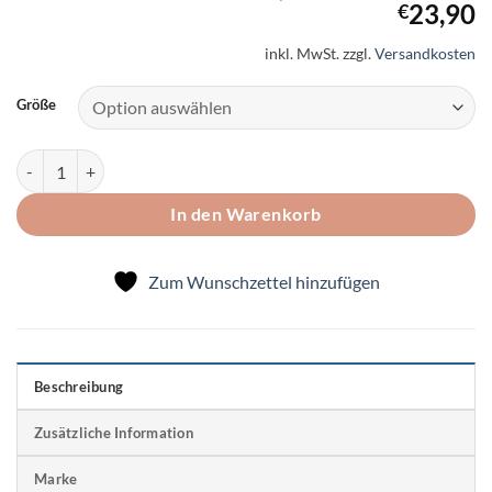
Preis
A
23,90
€
war:
P
inkl. MwSt.
zzgl.
Versandkosten
€27,90
is
€
Größe
Bio-Baumwollpumphose "Mammutstark" Menge
In den Warenkorb
Zum Wunschzettel hinzufügen
Beschreibung
Zusätzliche Information
Marke