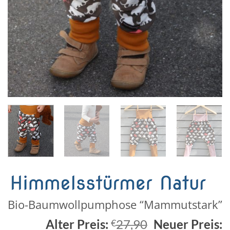
Bio-Baumwollpumphose “Mammutstark”
Ursprünglich
Alter Preis:
27,90
Neuer Preis:
€