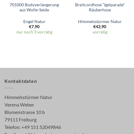
701000 Bodyverlängerung
Breitcordhose “Igelparade”
aus Wolle-Seide
Räuberhose
Engel Natur
Himmelsstürmer Natur
€
7,90
€
42,90
nur noch 3 vorrätig
vorrätig
Kontaktdaten
Himmelsstürmer Natur
Verena Weber
Blumenstrasse 10 b
79111 Freiburg
Telefon: +49 151 52049846