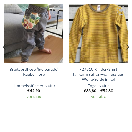
Zum
Zum
Wunschzettel
Wunschzettel
hinzufügen
hinzufügen
Breitcordhose “Igelparade”
727810 Kinder-Shirt
Räuberhose
langarm safran-walnuss aus
Wolle-Seide Engel
Himmelsstürmer Natur
Engel Natur
€
42,90
€
33,80
–
€
52,80
vorrätig
vorrätig