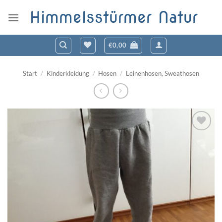
Zum
Himmelsstürmer Natur
Inhalt
springen
€
0,00
Start
/
Kinderkleidung
/
Hosen
/
Leinenhosen, Sweathosen
Zum
Wunschzettel
hinzufügen