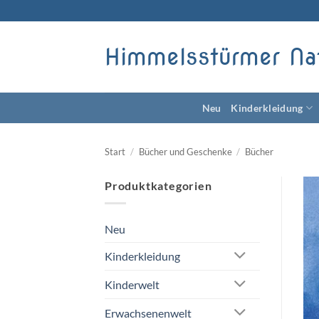
Zum
Inhalt
springen
Himmelsstürmer Na
Neu
Kinderkleidung
Start
/
Bücher und Geschenke
/
Bücher
Produktkategorien
Neu
Kinderkleidung
Kinderwelt
Erwachsenenwelt