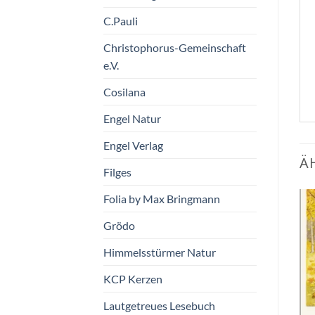
C.Pauli
Christophorus-Gemeinschaft
e.V.
Cosilana
Engel Natur
Engel Verlag
Ä
Filges
Folia by Max Bringmann
Grödo
Zum
Zum
Wunschzettel
Wunschzettel
hinzufügen
hinzufügen
Himmelsstürmer Natur
KCP Kerzen
Lautgetreues Lesebuch