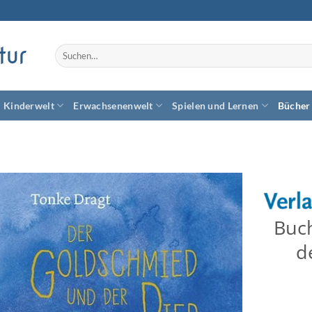
tur
Suchen
nach:
Kinderwelt
Erwachsenenwelt
Spielen und Lernen
Bücher
Zum
Buc
Wunschzettel
d
hinzufügen