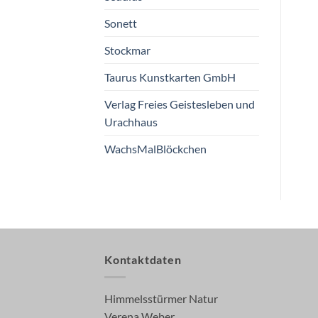
Sonett
Stockmar
Taurus Kunstkarten GmbH
Verlag Freies Geistesleben und
Urachhaus
WachsMalBlöckchen
Kontaktdaten
Himmelsstürmer Natur
Verena Weber