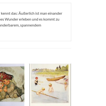
 kennt das: Äußerlich ist man einander
aues Wunder erleben und es kommt zu
 wunderbarem, spannendem
Zum
Zum
Wunschzettel
Wunschzettel
hinzufügen
hinzufügen