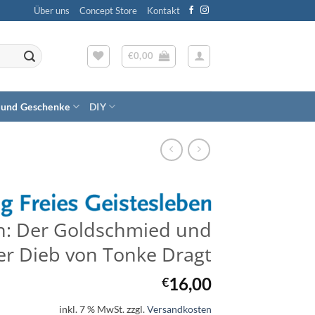
Über uns
Concept Store
Kontakt
€
0,00
 und Geschenke
DIY
h: Der Goldschmied und
er Dieb von Tonke Dragt
16,00
€
inkl. 7 % MwSt.
zzgl.
Versandkosten