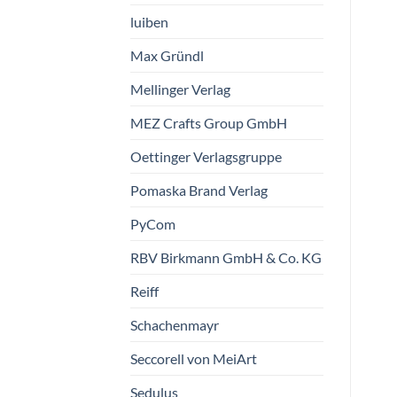
Postkarte September
Postkarte Mistelzweig
luiben
Max Gründl
Taurus Kunstkarten
Taurus Kunstkarten
GmbH
GmbH
€
1,50
€
1,50
Mellinger Verlag
vorrätig
nur noch 1 vorrätig
MEZ Crafts Group GmbH
Oettinger Verlagsgruppe
Pomaska Brand Verlag
PyCom
RBV Birkmann GmbH & Co. KG
Reiff
Schachenmayr
Seccorell von MeiArt
Sedulus