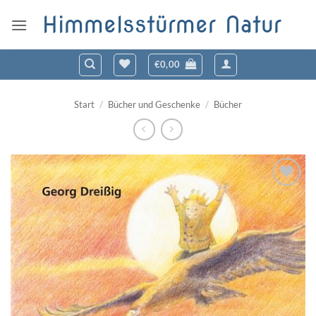
Zum
Himmelsstürmer Natur
Inhalt
springen
€
0,00
Start
/
Bücher und Geschenke
/
Bücher
Zum
Wunschzettel
hinzufügen