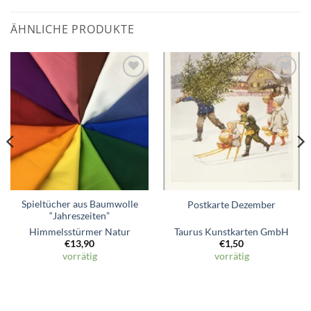
ÄHNLICHE PRODUKTE
Zum
Zum
Wunschzettel
Wunschzettel
hinzufügen
hinzufügen
Spieltücher aus Baumwolle
Postkarte Dezember
“Jahreszeiten”
Himmelsstürmer Natur
Taurus Kunstkarten GmbH
€
13,90
€
1,50
vorrätig
vorrätig