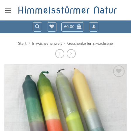
Zum
Himmelsstürmer Natur
Inhalt
springen
€
0,00
Start
/
Erwachsenenwelt
/
Geschenke für Erwachsene
Zum
Wunschzettel
hinzufügen