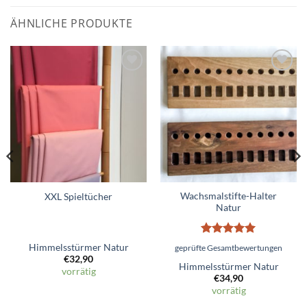
ÄHNLICHE PRODUKTE
Zum
Zum
Wunschzettel
Wunschzettel
hinzufügen
hinzufügen
Wachsmalstifte-Halter
XXL Spieltücher
Natur
Bewertet
Himmelsstürmer Natur
geprüfte Gesamtbewertungen
mit
5
von
€
32,90
5
Himmelsstürmer Natur
vorrätig
€
34,90
vorrätig