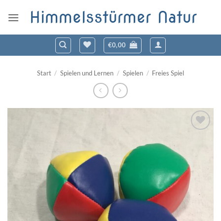
Zum
Himmelsstürmer Natur
Inhalt
springen
€
0,00
Start
/
Spielen und Lernen
/
Spielen
/
Freies Spiel
Zum
Wunschzettel
hinzufügen