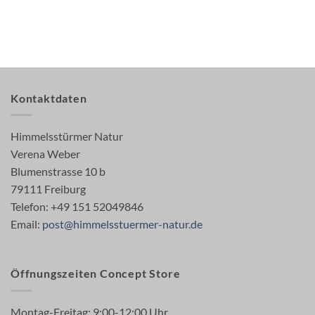
Kontaktdaten
Himmelsstürmer Natur
Verena Weber
Blumenstrasse 10 b
79111 Freiburg
Telefon: +49 151 52049846
Email:
post@himmelsstuermer-natur.de
Öffnungszeiten Concept Store
Montag-Freitag: 9:00-12:00 Uhr