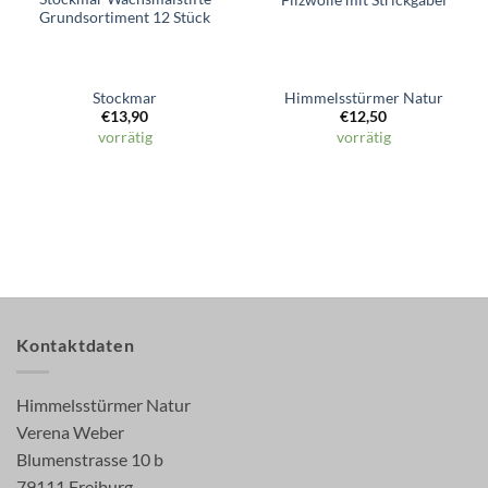
Grundsortiment 12 Stück
Stockmar
Himmelsstürmer Natur
€
13,90
€
12,50
vorrätig
vorrätig
Kontaktdaten
Himmelsstürmer Natur
Verena Weber
Blumenstrasse 10 b
79111 Freiburg