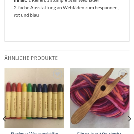
2-fache Ausstattung an Webfäden zum bespannen,
rot und blau
ÄHNLICHE PRODUKTE
Zum
Zum
Wunschzettel
Wunschzettel
hinzufügen
hinzufügen
Stockmar Wachsmalstifte
Filzwolle mit Strickgabel