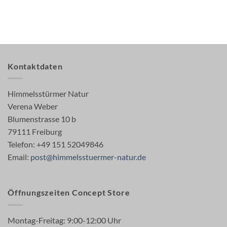
Kontaktdaten
Himmelsstürmer Natur
Verena Weber
Blumenstrasse 10 b
79111 Freiburg
Telefon: +49 151 52049846
Email:
post@himmelsstuermer-natur.de
Öffnungszeiten Concept Store
Montag-Freitag: 9:00-12:00 Uhr