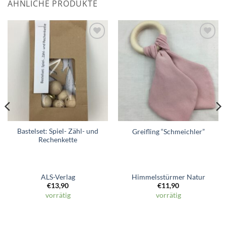
ÄHNLICHE PRODUKTE
Zum
Zum
Wunschzettel
Wunschzettel
hinzufügen
hinzufügen
Bastelset: Spiel- Zähl- und
Greifling “Schmeichler”
Rechenkette
ALS-Verlag
Himmelsstürmer Natur
€
13,90
€
11,90
vorrätig
vorrätig