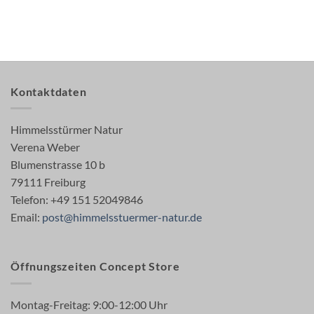
Kontaktdaten
Himmelsstürmer Natur
Verena Weber
Blumenstrasse 10 b
79111 Freiburg
Telefon: +49 151 52049846
Email:
post@himmelsstuermer-natur.de
Öffnungszeiten Concept Store
Montag-Freitag: 9:00-12:00 Uhr