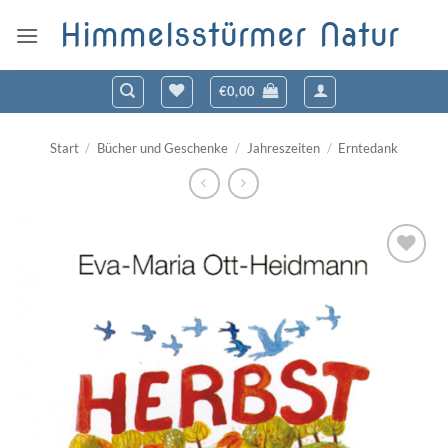
Zum
Himmelsstürmer Natur
Inhalt
springen
€
0,00
Start
/
Bücher und Geschenke
/
Jahreszeiten
/
Erntedank
Zum
Wunschzettel
hinzufügen