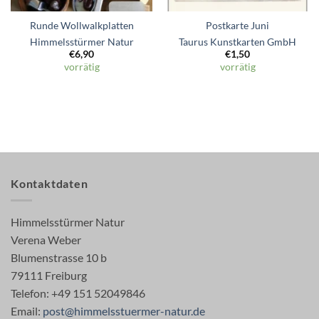
Runde Wollwalkplatten
Postkarte Juni
Himmelsstürmer Natur
Taurus Kunstkarten GmbH
€
6,90
€
1,50
vorrätig
vorrätig
Kontaktdaten
Himmelsstürmer Natur
Verena Weber
Blumenstrasse 10 b
79111 Freiburg
Telefon: +49 151 52049846
Email:
post@himmelsstuermer-natur.de