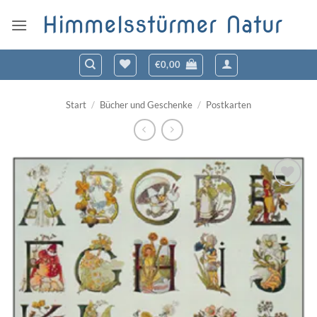
Zum
Himmelsstürmer Natur
Inhalt
springen
€
0,00
Start
/
Bücher und Geschenke
/
Postkarten
Zum
Wunschzettel
hinzufügen