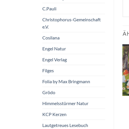
C.Pauli
Christophorus-Gemeinschaft
e.V.
Ä
Cosilana
Engel Natur
Engel Verlag
Zum
Zum
Wunschzettel
Wunschzettel
hinzufügen
hinzufügen
Filges
Folia by Max Bringmann
Grödo
Spieltücher aus
Postkarte “Versteckt”
Himmelsstürmer Natur
Baumwolle
“Jahreszeiten”
KCP Kerzen
Taurus Kunstkarten
Himmelsstürmer Natur
GmbH
€
13,90
Lautgetreues Lesebuch