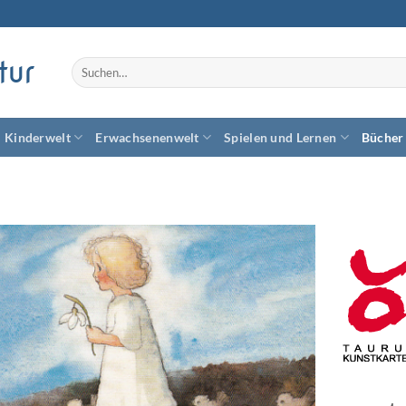
tur
Suchen
nach:
Kinderwelt
Erwachsenenwelt
Spielen und Lernen
Bücher
Zum
Wunschzettel
hinzufügen