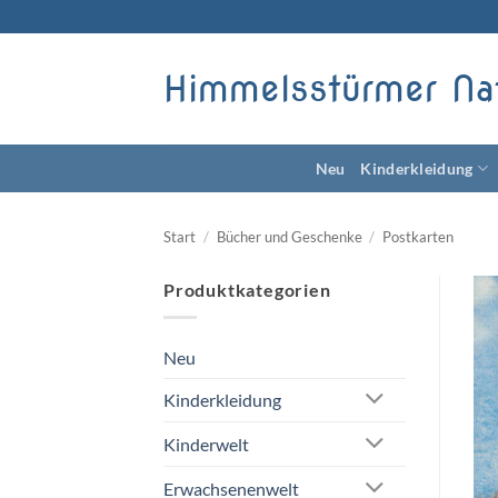
Zum
Inhalt
springen
Himmelsstürmer Na
Neu
Kinderkleidung
Start
/
Bücher und Geschenke
/
Postkarten
Produktkategorien
Neu
Kinderkleidung
Kinderwelt
Erwachsenenwelt