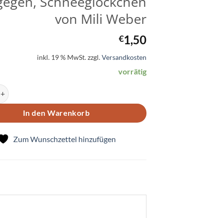
gegen, Schneeglöckchen
von Mili Weber
1,50
€
inkl. 19 % MwSt.
zzgl.
Versandkosten
vorrätig
dem Lenz entgegen, Schneeglöckchen von Mili Weber Menge
In den Warenkorb
Zum Wunschzettel hinzufügen