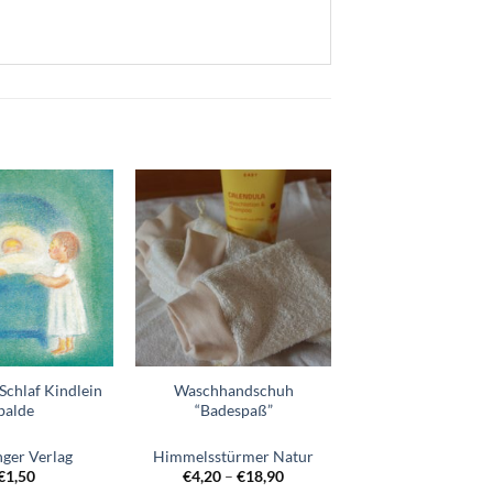
Zum
Zum
Wunschzettel
Wunschzettel
hinzufügen
hinzufügen
Schlaf Kindlein
Waschhandschuh
balde
“Badespaß”
nger Verlag
Himmelsstürmer Natur
€
1,50
€
4,20
–
€
18,90