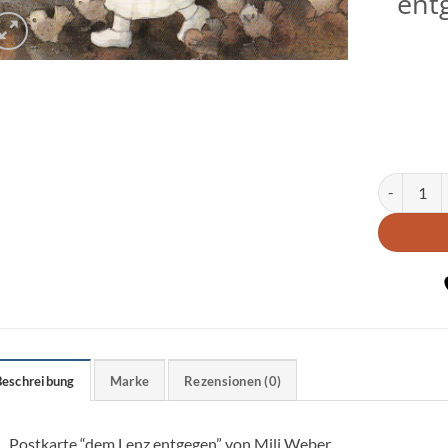
ent
Postkarte 
Beschreibung
Marke
Rezensionen (0)
Postkarte “dem Lenz entgegen” von Mili Weber