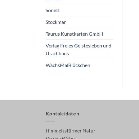
Sonett
Stockmar
Taurus Kunstkarten GmbH
Verlag Freies Geistesleben und
Urachhaus
WachsMalBlöckchen
Kontaktdaten
Himmelsstürmer Natur
Verena Weber