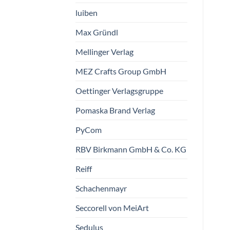
€
1,50
vorrätig
nur noch 2 vorrätig
luiben
Max Gründl
Mellinger Verlag
MEZ Crafts Group GmbH
Oettinger Verlagsgruppe
Pomaska Brand Verlag
PyCom
RBV Birkmann GmbH & Co. KG
Reiff
Schachenmayr
Seccorell von MeiArt
Sedulus