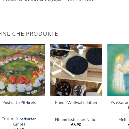
HNLICHE PRODUKTE
Zum
Zum
Wunschzettel
Wunschzettel
hinzufügen
hinzufügen
Postkarte 
Postkarte Pilzkreis
Runde Wollwalkplatten
Taurus Kunstkarten
Himmelsstürmer Natur
Melli
GmbH
€
6,90