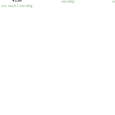
€
1,50
vorrätig
v
nur noch 1 vorrätig